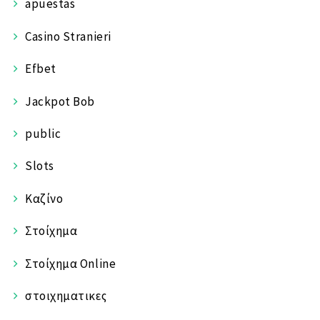
apuestas
Casino Stranieri
Efbet
Jackpot Bob
public
Slots
Καζίνο
Στοίχημα
Στοίχημα Online
στοιχηματικες