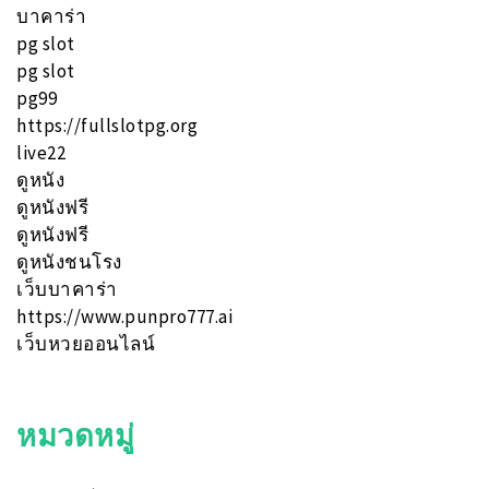
บาคาร่า
pg slot
pg slot
pg99
https://fullslotpg.org
live22
ดูหนัง
ดูหนังฟรี
ดูหนังฟรี
ดูหนังชนโรง
เว็บบาคาร่า
https://www.punpro777.ai
เว็บหวยออนไลน์
หมวดหมู่