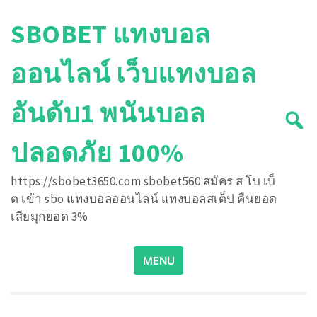
Skip
SBOBET แทงบอล
to
content
ออนไลน์ เว็บแทงบอล
อันดับ1 พนันบอล
ปลอดภัย 100%
https://sbobet3650.com sbobet560 สมัคร ส โบ เบ็
ต เข้า sbo แทงบอลออนไลน์ แทงบอลสเต็ป คืนยอด
เสียมุกยอด 3%
Search
MENU
for: