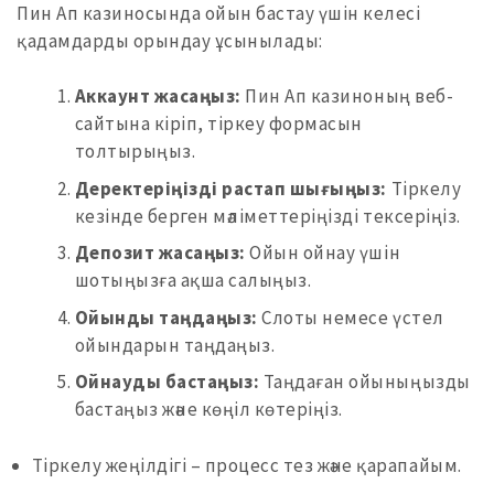
Пин Ап казиносында ойын бастау үшін келесі
қадамдарды орындау ұсынылады:
Аккаунт жасаңыз:
Пин Ап казиноның веб-
сайтына кіріп, тіркеу формасын
толтырыңыз.
Деректеріңізді растап шығыңыз:
Тіркелу
кезінде берген мәліметтеріңізді тексеріңіз.
Депозит жасаңыз:
Ойын ойнау үшін
шотыңызға ақша салыңыз.
Ойынды таңдаңыз:
Слоты немесе үстел
ойындарын таңдаңыз.
Ойнауды бастаңыз:
Таңдаған ойыныңызды
бастаңыз және көңіл көтеріңіз.
Тіркелу жеңілдігі – процесс тез және қарапайым.