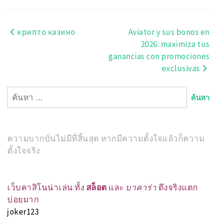
крипто казино
Aviator y sus bonos en
แนะแนว
2026: maximiza tus
เรื่อง
ganancias con promociones
exclusivas
ค้นหา
สำหรับ:
ความบากบั่นไม่มีที่สิ้นสุด หากมีความตั้งใจแล้วก็ความ
ตั้งใจจริง
เว็บคาสิโนน่าเล่น ทั้ง
สล็อต
และ
บาคาร่า
ตึงจริงแตก
บ่อยมาก
joker123