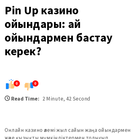
Pin Up казино
ойындары: қай
ойындармен бастау
керек?
0
0
Read Time:
2 Minute, 42 Second
Онлайн казино әлемі жыл сайын жаңа ойындармен
және қызықты мүмкіндіктермен толығып,