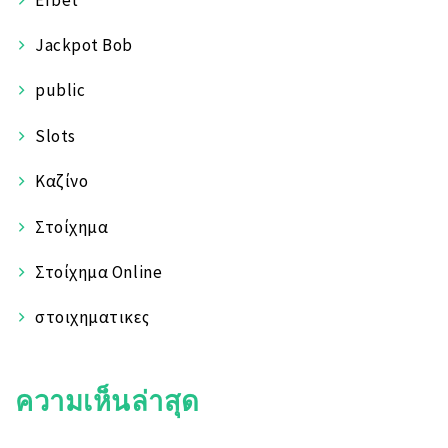
Jackpot Bob
public
Slots
Καζίνο
Στοίχημα
Στοίχημα Online
στοιχηματικες
ความเห็นล่าสุด