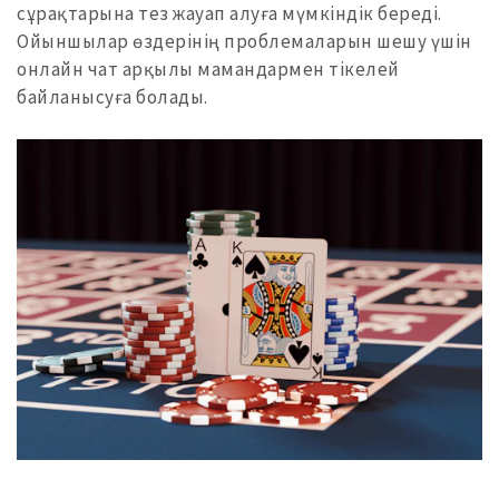
сұрақтарына тез жауап алуға мүмкіндік береді.
Ойыншылар өздерінің проблемаларын шешу үшін
онлайн чат арқылы мамандармен тікелей
байланысуға болады.