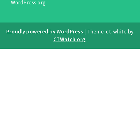
WordPress.org
Proudly powered by WordPress
|
Theme: ct-white by
CTWatch.org
.