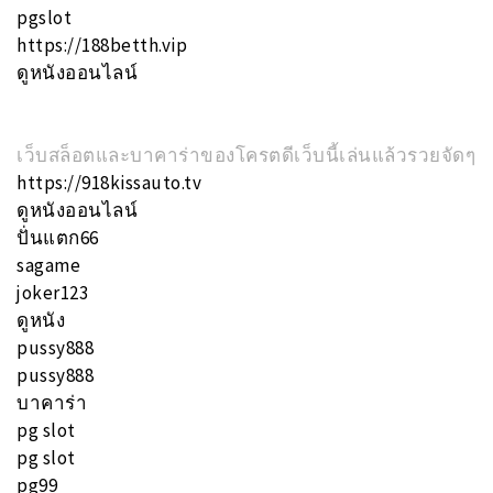
pgslot
https://188betth.vip
ดูหนังออนไลน์
เว็บสล็อตและบาคาร่าของโครตดีเว็บนี้เล่นแล้วรวยจัดๆ
https://918kissauto.tv
ดูหนังออนไลน์
ปั่นแตก66
sagame
joker123
ดูหนัง
pussy888
pussy888
บาคาร่า
pg slot
pg slot
pg99