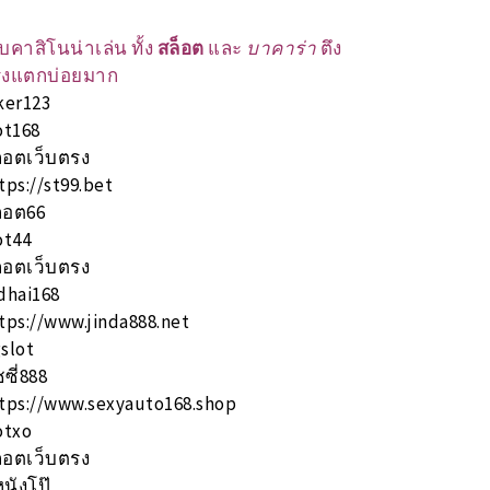
็บคาสิโนน่าเล่น ทั้ง
สล็อต
และ
บาคาร่า
ตึง
ิงแตกบ่อยมาก
ker123
ot168
็อตเว็บตรง
tps://st99.bet
็อต66
ot44
็อตเว็บตรง
dhai168
tps://www.jinda888.net
slot
ซซี่888
tps://www.sexyauto168.shop
otxo
็อตเว็บตรง
หนังโป๊