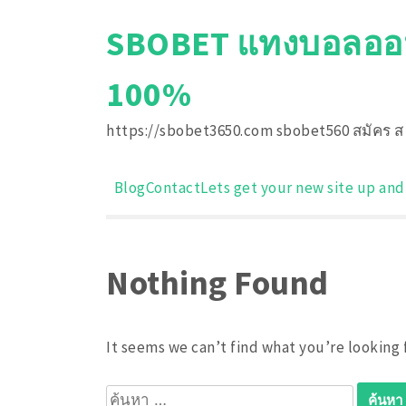
Skip
SBOBET แทงบอลออนไ
to
content
100%
https://sbobet3650.com sbobet560 สมัคร 
Blog
Contact
Lets get your new site up and
Nothing Found
It seems we can’t find what you’re looking 
ค้นหา