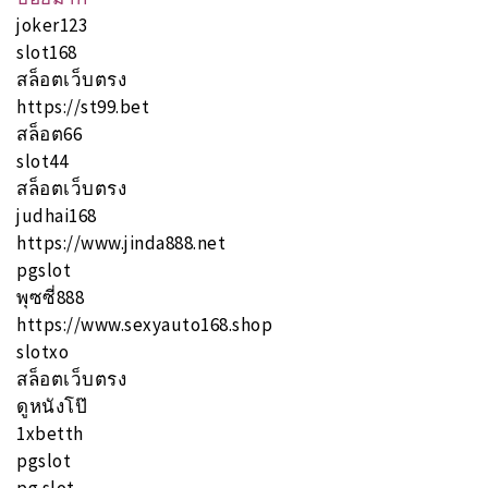
joker123
slot168
สล็อตเว็บตรง
https://st99.bet
สล็อต66
slot44
สล็อตเว็บตรง
judhai168
https://www.jinda888.net
pgslot
พุซซี่888
https://www.sexyauto168.shop
slotxo
สล็อตเว็บตรง
ดูหนังโป๊
1xbetth
pgslot
pg slot