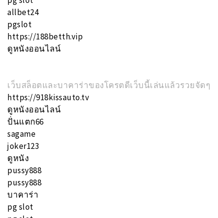
allbet24
pgslot
https://188betth.vip
ดูหนังออนไลน์
เว็บสล็อตและบาคาร่าของโครตดีเว็บนี้เล่นแล้วรวยจัดๆ
https://918kissauto.tv
ดูหนังออนไลน์
ปั่นแตก66
sagame
joker123
ดูหนัง
pussy888
pussy888
บาคาร่า
pg slot