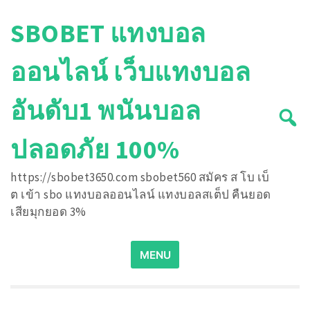
Skip
SBOBET แทงบอล
to
content
ออนไลน์ เว็บแทงบอล
อันดับ1 พนันบอล
ปลอดภัย 100%
https://sbobet3650.com sbobet560 สมัคร ส โบ เบ็
ต เข้า sbo แทงบอลออนไลน์ แทงบอลสเต็ป คืนยอด
เสียมุกยอด 3%
Search
MENU
for: