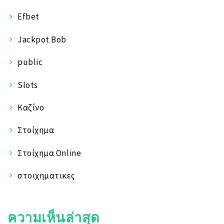
Efbet
Jackpot Bob
public
Slots
Καζίνο
Στοίχημα
Στοίχημα Online
στοιχηματικες
ความเห็นล่าสุด