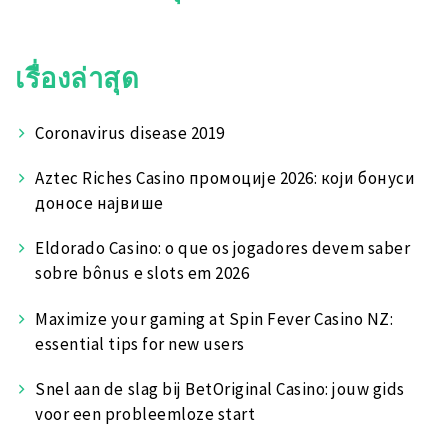
เรื่องล่าสุด
Coronavirus disease 2019
Aztec Riches Casino промоције 2026: који бонуси
доносе највише
Eldorado Casino: o que os jogadores devem saber
sobre bônus e slots em 2026
Maximize your gaming at Spin Fever Casino NZ:
essential tips for new users
Snel aan de slag bij BetOriginal Casino: jouw gids
voor een probleemloze start