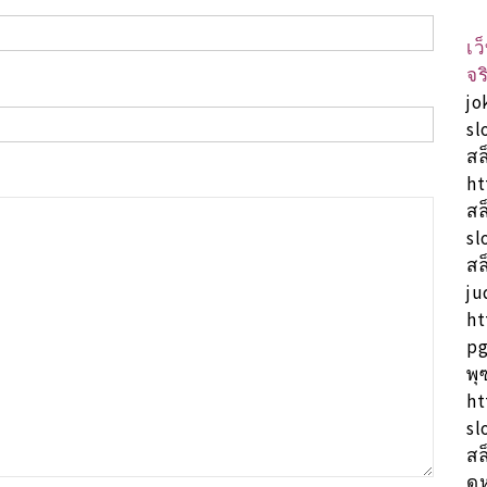
เว
จร
jo
sl
สล
ht
สล
sl
สล
ju
ht
pg
พุ
ht
sl
สล
ดู