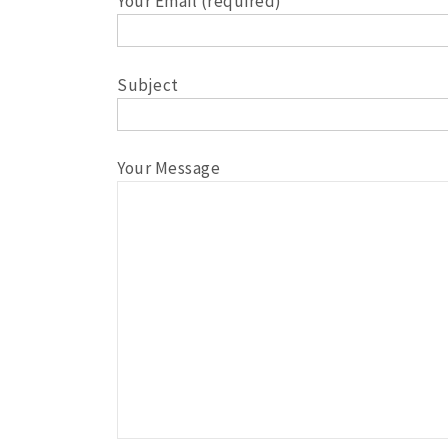
Your Email (required)
Subject
Your Message