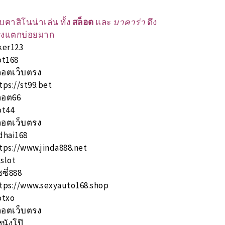
็บคาสิโนน่าเล่น ทั้ง
สล็อต
และ
บาคาร่า
ตึง
ิงแตกบ่อยมาก
ker123
ot168
็อตเว็บตรง
tps://st99.bet
็อต66
ot44
็อตเว็บตรง
dhai168
tps://www.jinda888.net
slot
ซซี่888
tps://www.sexyauto168.shop
otxo
็อตเว็บตรง
หนังโป๊