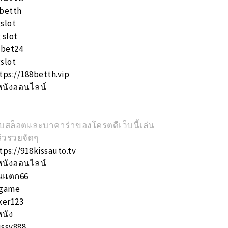
betth
slot
 slot
lbet24
slot
tps://188betth.vip
หนังออนไลน์
็บสล็อตและบาคาร่าของโครตดีเว็บนี้เล่น
้วรวยจัดๆ
tps://918kissauto.tv
หนังออนไลน์
่นแตก66
agame
ker123
หนัง
ssy888