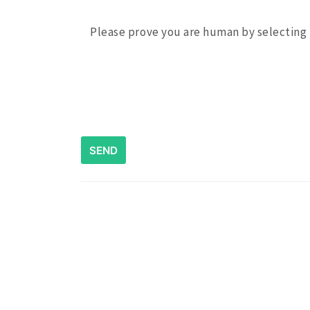
Please prove you are human by selecting