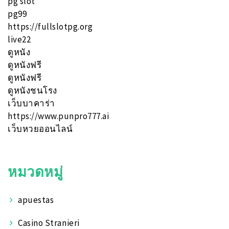
pg slot
pg99
https://fullslotpg.org
live22
ดูหนัง
ดูหนังฟรี
ดูหนังฟรี
ดูหนังชนโรง
เว็บบาคาร่า
https://www.punpro777.ai
เว็บหวยออนไลน์
หมวดหมู่
apuestas
Casino Stranieri