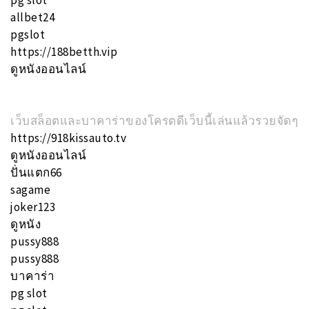
allbet24
pgslot
https://188betth.vip
ดูหนังออนไลน์
เว็บสล็อตและบาคาร่าของโครตดีเว็บนี้เล่นแล้วรวยจัดๆ
https://918kissauto.tv
ดูหนังออนไลน์
ปั่นแตก66
sagame
joker123
ดูหนัง
pussy888
pussy888
บาคาร่า
pg slot