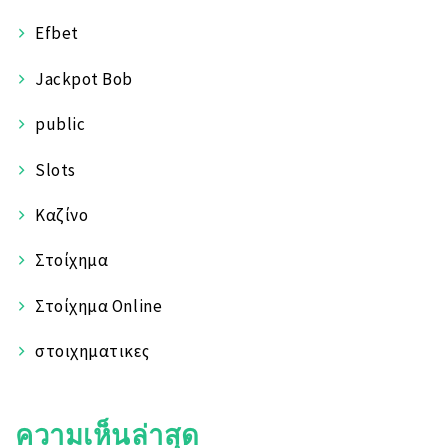
Efbet
Jackpot Bob
public
Slots
Καζίνο
Στοίχημα
Στοίχημα Online
στοιχηματικες
ความเห็นล่าสุด