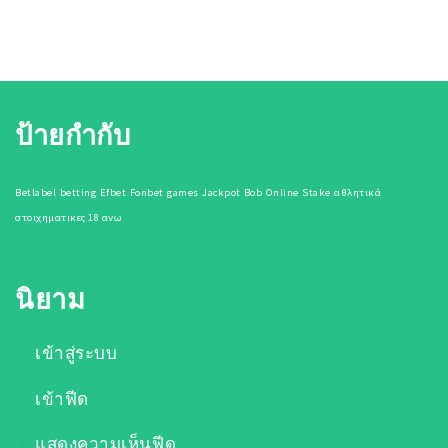
ป้ายกำกับ
Betlabel
betting
Efbet
Fonbet
games
Jackpot Bob
Online
Stake
αθλητικά
στοιχηματικες 18 ανω
นิยาม
เข้าสู่ระบบ
เข้าฟีด
แสดงความเห็นฟีด