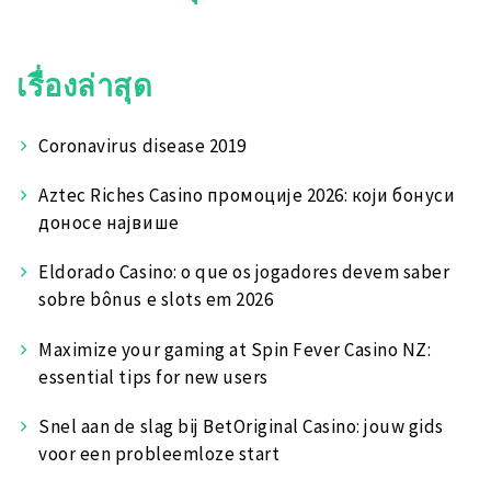
เรื่องล่าสุด
Coronavirus disease 2019
Aztec Riches Casino промоције 2026: који бонуси
доносе највише
Eldorado Casino: o que os jogadores devem saber
sobre bônus e slots em 2026
Maximize your gaming at Spin Fever Casino NZ:
essential tips for new users
Snel aan de slag bij BetOriginal Casino: jouw gids
voor een probleemloze start