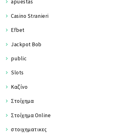
apuestas
Casino Stranieri
Efbet
Jackpot Bob
public
Slots
Καζίνο
Στοίχημα
Στοίχημα Online
στοιχηματικες