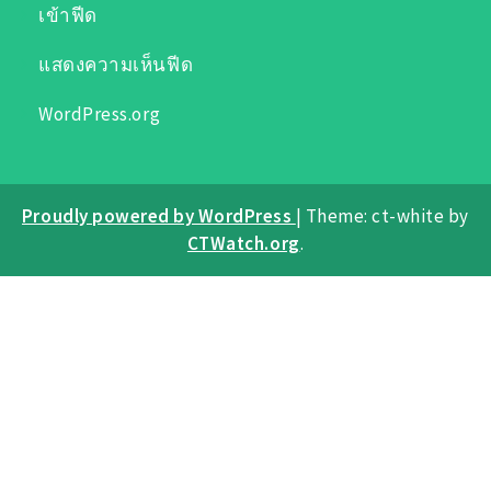
เข้าฟีด
แสดงความเห็นฟีด
WordPress.org
Proudly powered by WordPress
|
Theme: ct-white by
CTWatch.org
.