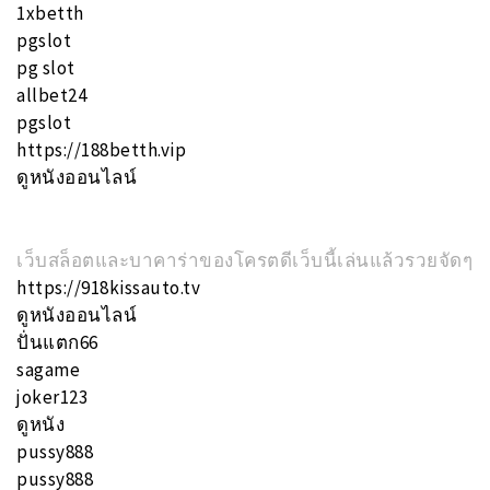
1xbetth
pgslot
pg slot
allbet24
pgslot
https://188betth.vip
ดูหนังออนไลน์
เว็บสล็อตและบาคาร่าของโครตดีเว็บนี้เล่นแล้วรวยจัดๆ
https://918kissauto.tv
ดูหนังออนไลน์
ปั่นแตก66
sagame
joker123
ดูหนัง
pussy888
pussy888