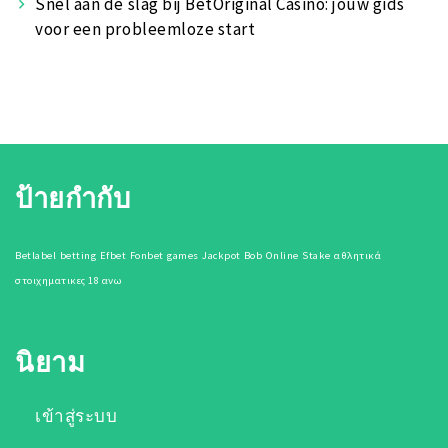
Snel aan de slag bij BetOriginal Casino: jouw gids
voor een probleemloze start
ป้ายกำกับ
Betlabel
betting
Efbet
Fonbet
games
Jackpot Bob
Online
Stake
αθλητικά
στοιχηματικες 18 ανω
นิยาม
เข้าสู่ระบบ