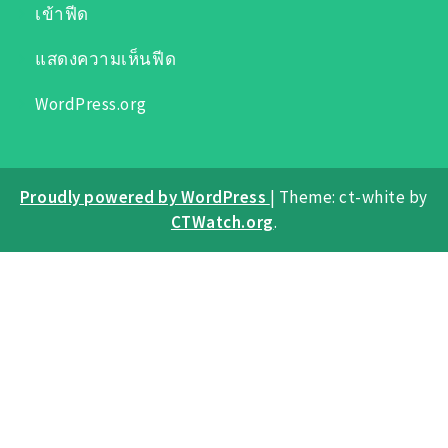
เข้าฟีด
แสดงความเห็นฟีด
WordPress.org
Proudly powered by WordPress
|
Theme: ct-white by
CTWatch.org
.