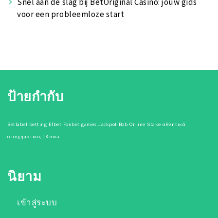
Snel aan de slag bij BetOriginal Casino: jouw gids
voor een probleemloze start
ป้ายกำกับ
Betlabel
betting
Efbet
Fonbet
games
Jackpot Bob
Online
Stake
αθλητικά
στοιχηματικες 18 ανω
นิยาม
เข้าสู่ระบบ