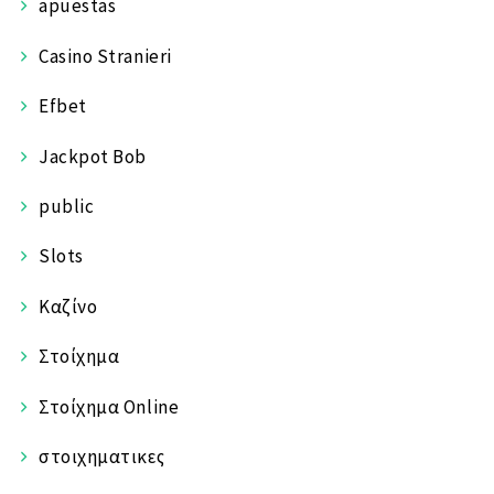
apuestas
Casino Stranieri
Efbet
Jackpot Bob
public
Slots
Καζίνο
Στοίχημα
Στοίχημα Online
στοιχηματικες