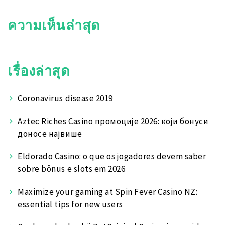
ความเห็นล่าสุด
เรื่องล่าสุด
Coronavirus disease 2019
Aztec Riches Casino промоције 2026: који бонуси
доносе највише
Eldorado Casino: o que os jogadores devem saber
sobre bônus e slots em 2026
Maximize your gaming at Spin Fever Casino NZ:
essential tips for new users