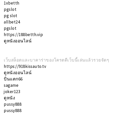
1xbetth
pgslot
pg slot
allbet24
pgslot
https://188betth.vip
ดูหนังออนไลน์
เว็บสล็อตและบาคาร่าของโครตดีเว็บนี้เล่นแล้วรวยจัดๆ
https://918kissauto.tv
ดูหนังออนไลน์
ปั่นแตก66
sagame
joker123
ดูหนัง
pussy888
pussy888