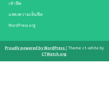
เข้าฟีด
แสดงความเห็นฟีด
WordPress.org
Proudly powered by WordPress
|
Theme: ct-white by
CTWatch.org
.