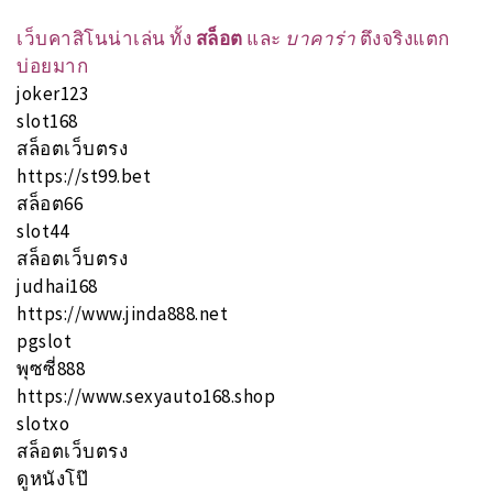
เว็บคาสิโนน่าเล่น ทั้ง
สล็อต
และ
บาคาร่า
ตึงจริงแตก
บ่อยมาก
joker123
slot168
สล็อตเว็บตรง
https://st99.bet
สล็อต66
slot44
สล็อตเว็บตรง
judhai168
https://www.jinda888.net
pgslot
พุซซี่888
https://www.sexyauto168.shop
slotxo
สล็อตเว็บตรง
ดูหนังโป๊