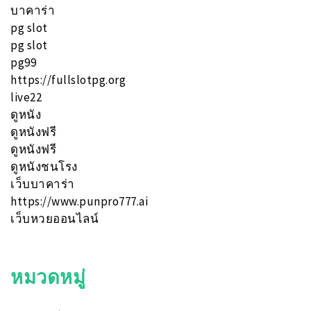
บาคาร่า
pg slot
pg slot
pg99
https://fullslotpg.org
live22
ดูหนัง
ดูหนังฟรี
ดูหนังฟรี
ดูหนังชนโรง
เว็บบาคาร่า
https://www.punpro777.ai
เว็บหวยออนไลน์
หมวดหมู่