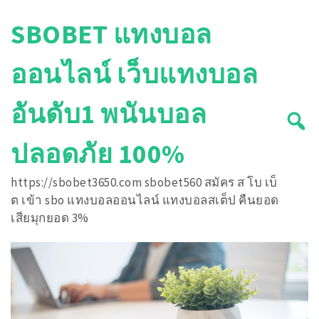
Skip
SBOBET แทงบอล
to
content
ออนไลน์ เว็บแทงบอล
อันดับ1 พนันบอล
ปลอดภัย 100%
https://sbobet3650.com sbobet560 สมัคร ส โบ เบ็
ต เข้า sbo แทงบอลออนไลน์ แทงบอลสเต็ป คืนยอด
เสียมุกยอด 3%
Search
for: