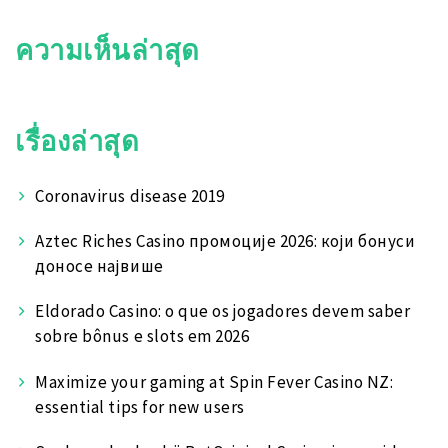
ความเห็นล่าสุด
เรื่องล่าสุด
Coronavirus disease 2019
Aztec Riches Casino промоције 2026: који бонуси
доносе највише
Eldorado Casino: o que os jogadores devem saber
sobre bônus e slots em 2026
Maximize your gaming at Spin Fever Casino NZ:
essential tips for new users