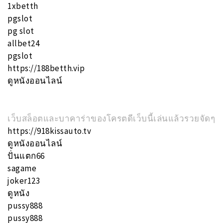
1xbetth
pgslot
pg slot
allbet24
pgslot
https://188betth.vip
ดูหนังออนไลน์
เว็บสล็อตและบาคาร่าของโครตดีเว็บนี้เล่นแล้วรวยจัดๆ
https://918kissauto.tv
ดูหนังออนไลน์
ปั่นแตก66
sagame
joker123
ดูหนัง
pussy888
pussy888