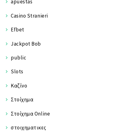
apuestas
Casino Stranieri
Efbet
Jackpot Bob
public
Slots
Καζίνο
Στοίχημα
Στοίχημα Online
στοιχηματικες