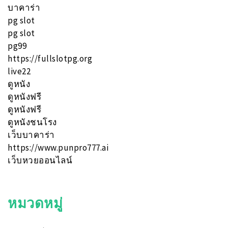
บาคาร่า
pg slot
pg slot
pg99
https://fullslotpg.org
live22
ดูหนัง
ดูหนังฟรี
ดูหนังฟรี
ดูหนังชนโรง
เว็บบาคาร่า
https://www.punpro777.ai
เว็บหวยออนไลน์
หมวดหมู่