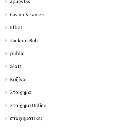
apuestas
Casino Stranieri
Efbet
Jackpot Bob
public
Slots
Καζίνο
Στοίχημα
Στοίχημα Online
στοιχηματικες