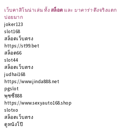
เว็บคาสิโนน่าเล่น ทั้ง
สล็อต
และ
บาคาร่า
ตึงจริงแตก
บ่อยมาก
joker123
slot168
สล็อตเว็บตรง
https://st99.bet
สล็อต66
slot44
สล็อตเว็บตรง
judhai168
https://www.jinda888.net
pgslot
พุซซี่888
https://www.sexyauto168.shop
slotxo
สล็อตเว็บตรง
ดูหนังโป๊