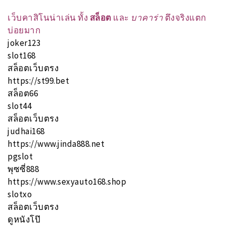
เว็บคาสิโนน่าเล่น ทั้ง
สล็อต
และ
บาคาร่า
ตึงจริงแตก
บ่อยมาก
joker123
slot168
สล็อตเว็บตรง
https://st99.bet
สล็อต66
slot44
สล็อตเว็บตรง
judhai168
https://www.jinda888.net
pgslot
พุซซี่888
https://www.sexyauto168.shop
slotxo
สล็อตเว็บตรง
ดูหนังโป๊