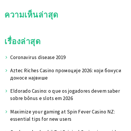
ความเห็นล่าสุด
เรื่องล่าสุด
Coronavirus disease 2019
Aztec Riches Casino промоције 2026: који бонуси
доносе највише
Eldorado Casino: o que os jogadores devem saber
sobre bônus e slots em 2026
Maximize your gaming at Spin Fever Casino NZ:
essential tips for new users