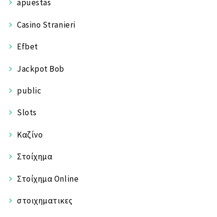
apuestas
Casino Stranieri
Efbet
Jackpot Bob
public
Slots
Καζίνο
Στοίχημα
Στοίχημα Online
στοιχηματικες