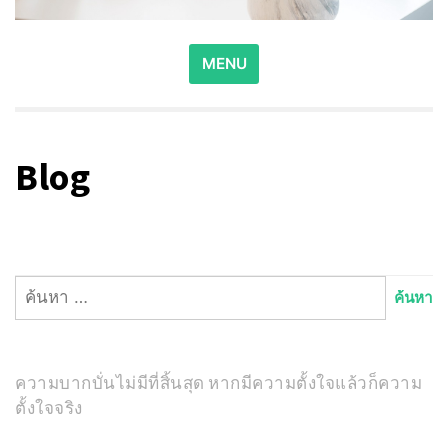
MENU
Blog
ค้นหา
สำหรับ:
ความบากบั่นไม่มีที่สิ้นสุด หากมีความตั้งใจแล้วก็ความ
ตั้งใจจริง