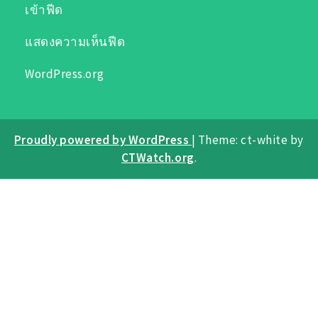
เข้าฟีด
แสดงความเห็นฟีด
WordPress.org
Proudly powered by WordPress
|
Theme: ct-white by
CTWatch.org
.