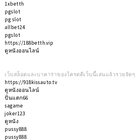
1xbetth
pgslot
pg slot
allbet24
pgslot
https://188betth.vip
ดูหนังออนไลน์
เว็บสล็อตและบาคาร่าของโครตดีเว็บนี้เล่นแล้วรวยจัดๆ
https://918kissauto.tv
ดูหนังออนไลน์
ปั่นแตก66
sagame
joker123
ดูหนัง
pussy888
pussy888