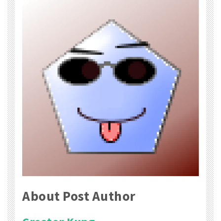
About Post Author