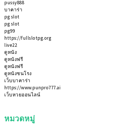
pussy888
บาคาร่า
pg slot
pg slot
pg99
https://fullslotpg.org
live22
ดูหนัง
ดูหนังฟรี
ดูหนังฟรี
ดูหนังชนโรง
เว็บบาคาร่า
https://www.punpro777.ai
เว็บหวยออนไลน์
หมวดหมู่