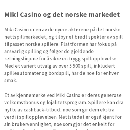
Miki Casino og det norske markedet
Miki Casino er en av de nyere aktørene på det norske
nettspillmarkedet, og tilbyr et bredt spekter av spill
tilpasset norske spillere. Plattformen har fokus på
ansvarlig spilling og følger de gjeldende
retningslinjene for å sikre en trygg spillopplevelse.
Med et variert utvalg av over 5 500 spill, inkludert
spilleautomater og bordspill, har de noe for enhver
smak.
Et av kjennemerke ved Miki Casino er deres generøse
velkomstbonus og lojalitetsprogram. Spillere kan dra
nytte av cashback-tilbud, noe som gir dem ekstra
verdi i spillopplevelsen. Nettstedet er også kjent for
sin brukervennlighet, noe som gjør det enkelt for