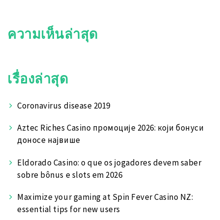
ความเห็นล่าสุด
เรื่องล่าสุด
Coronavirus disease 2019
Aztec Riches Casino промоције 2026: који бонуси
доносе највише
Eldorado Casino: o que os jogadores devem saber
sobre bônus e slots em 2026
Maximize your gaming at Spin Fever Casino NZ:
essential tips for new users