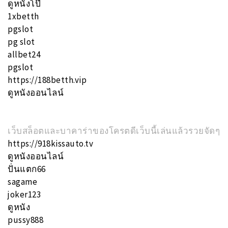
ดูหนังโป๊
1xbetth
pgslot
pg slot
allbet24
pgslot
https://188betth.vip
ดูหนังออนไลน์
เว็บสล็อตและบาคาร่าของโครตดีเว็บนี้เล่นแล้วรวยจัดๆ
https://918kissauto.tv
ดูหนังออนไลน์
ปั่นแตก66
sagame
joker123
ดูหนัง
pussy888