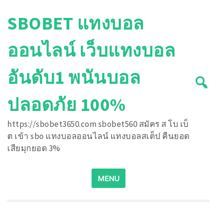
Skip
SBOBET แทงบอล
to
content
ออนไลน์ เว็บแทงบอล
อันดับ1 พนันบอล
ปลอดภัย 100%
https://sbobet3650.com sbobet560 สมัคร ส โบ เบ็
ต เข้า sbo แทงบอลออนไลน์ แทงบอลสเต็ป คืนยอด
เสียมุกยอด 3%
Search
MENU
for: