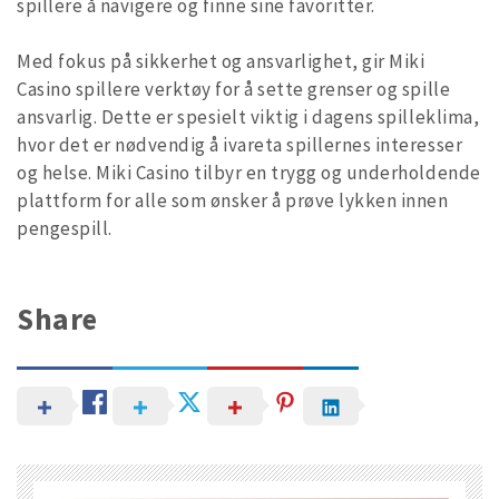
spillere å navigere og finne sine favoritter.
Med fokus på sikkerhet og ansvarlighet, gir Miki
Casino spillere verktøy for å sette grenser og spille
ansvarlig. Dette er spesielt viktig i dagens spilleklima,
hvor det er nødvendig å ivareta spillernes interesser
og helse. Miki Casino tilbyr en trygg og underholdende
plattform for alle som ønsker å prøve lykken innen
pengespill.
Share