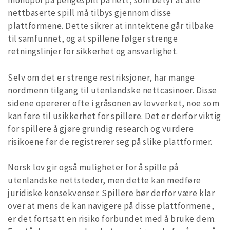
monopol på pengespill på nett, som betyr at alle
nettbaserte spill må tilbys gjennom disse
plattformene. Dette sikrer at inntektene går tilbake
til samfunnet, og at spillene følger strenge
retningslinjer for sikkerhet og ansvarlighet.
Selv om det er strenge restriksjoner, har mange
nordmenn tilgang til utenlandske nettcasinoer. Disse
sidene opererer ofte i gråsonen av lovverket, noe som
kan føre til usikkerhet for spillere. Det er derfor viktig
for spillere å gjøre grundig research og vurdere
risikoene før de registrerer seg på slike plattformer.
Norsk lov gir også muligheter for å spille på
utenlandske nettsteder, men dette kan medføre
juridiske konsekvenser. Spillere bør derfor være klar
over at mens de kan navigere på disse plattformene,
er det fortsatt en risiko forbundet med å bruke dem.