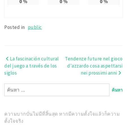
0
%
0
%
0
%
Posted in
public
La fascinación cultural
Tendenze future nel gioco
แนะแนว
del juego a través de los
d'azzardo cosa aspettarsi
เรื่อง
siglos
nei prossimi anni
ค้นหา
สำหรับ:
ความบากบั่นไม่มีที่สิ้นสุด หากมีความตั้งใจแล้วก็ความ
ตั้งใจจริง