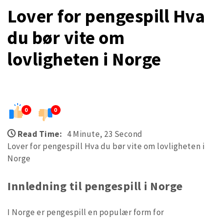
Lover for pengespill Hva
du bør vite om
lovligheten i Norge
0
0
Read Time:
4 Minute, 23 Second
Lover for pengespill Hva du bør vite om lovligheten i
Norge
Innledning til pengespill i Norge
I Norge er pengespill en populær form for