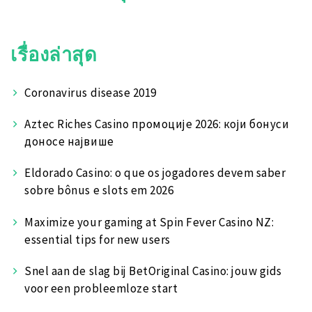
เรื่องล่าสุด
Coronavirus disease 2019
Aztec Riches Casino промоције 2026: који бонуси
доносе највише
Eldorado Casino: o que os jogadores devem saber
sobre bônus e slots em 2026
Maximize your gaming at Spin Fever Casino NZ:
essential tips for new users
Snel aan de slag bij BetOriginal Casino: jouw gids
voor een probleemloze start