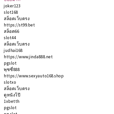
joker123
slot168
สล็อตเว็บตรง
https://st99.bet
สล็อต66
slot44
สล็อตเว็บตรง
judhai168
https://www.jinda888.net
pgslot
พุซซี่888
https://www.sexyauto168.shop
slotxo
สล็อตเว็บตรง
ดูหนังโป๊
1xbetth
pgslot
pg slot