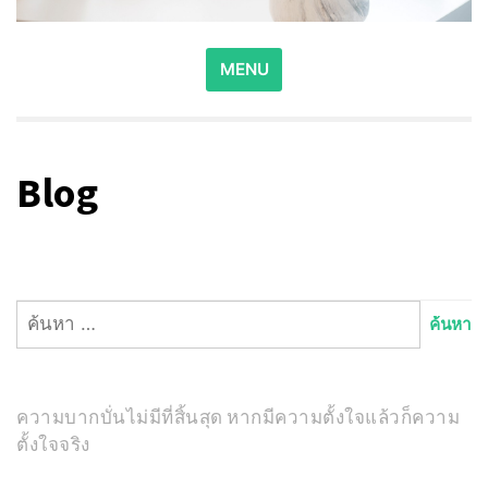
MENU
Blog
ค้นหา
สำหรับ:
ความบากบั่นไม่มีที่สิ้นสุด หากมีความตั้งใจแล้วก็ความ
ตั้งใจจริง