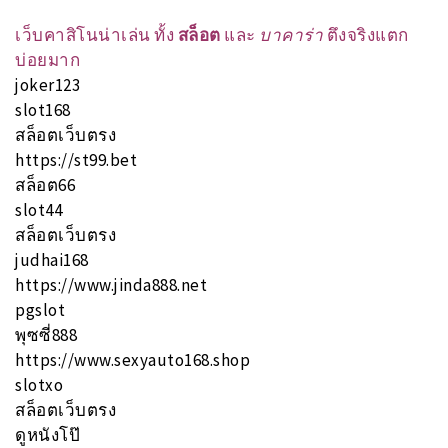
เว็บคาสิโนน่าเล่น ทั้ง
สล็อต
และ
บาคาร่า
ตึงจริงแตก
บ่อยมาก
joker123
slot168
สล็อตเว็บตรง
https://st99.bet
สล็อต66
slot44
สล็อตเว็บตรง
judhai168
https://www.jinda888.net
pgslot
พุซซี่888
https://www.sexyauto168.shop
slotxo
สล็อตเว็บตรง
ดูหนังโป๊