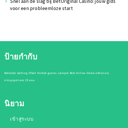
Snel aan de slag bij BetOriginal Casino: jouw gids
voor een probleemloze start
ป้ายกำกับ
Betlabel
betting
Efbet
Fonbet
games
Jackpot Bob
Online
Stake
αθλητικά
στοιχηματικες 18 ανω
นิยาม
เข้าสู่ระบบ