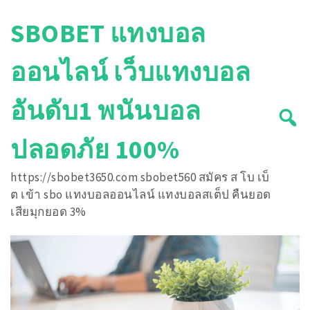
Skip
SBOBET แทงบอล
to
content
ออนไลน์ เว็บแทงบอล
อันดับ1 พนันบอล
ปลอดภัย 100%
https://sbobet3650.com sbobet560 สมัคร ส โบ เบ็
ต เข้า sbo แทงบอลออนไลน์ แทงบอลสเต็ป คืนยอด
เสียมุกยอด 3%
Search
for: