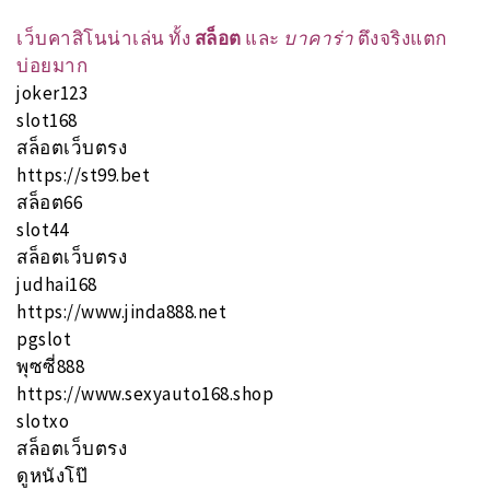
เว็บคาสิโนน่าเล่น ทั้ง
สล็อต
และ
บาคาร่า
ตึงจริงแตก
บ่อยมาก
joker123
slot168
สล็อตเว็บตรง
https://st99.bet
สล็อต66
slot44
สล็อตเว็บตรง
judhai168
https://www.jinda888.net
pgslot
พุซซี่888
https://www.sexyauto168.shop
slotxo
สล็อตเว็บตรง
ดูหนังโป๊