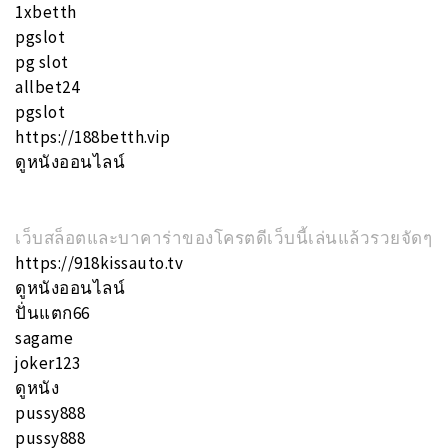
1xbetth
pgslot
pg slot
allbet24
pgslot
https://188betth.vip
ดูหนังออนไลน์
เว็บสล็อตและบาคาร่าของโครตดีเว็บนี้เล่นแล้วรวยจัดๆ
https://918kissauto.tv
ดูหนังออนไลน์
ปั่นแตก66
sagame
joker123
ดูหนัง
pussy888
pussy888