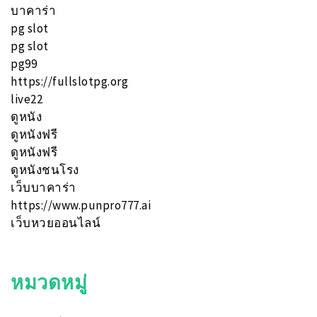
บาคาร่า
pg slot
pg slot
pg99
https://fullslotpg.org
live22
ดูหนัง
ดูหนังฟรี
ดูหนังฟรี
ดูหนังชนโรง
เว็บบาคาร่า
https://www.punpro777.ai
เว็บหวยออนไลน์
หมวดหมู่