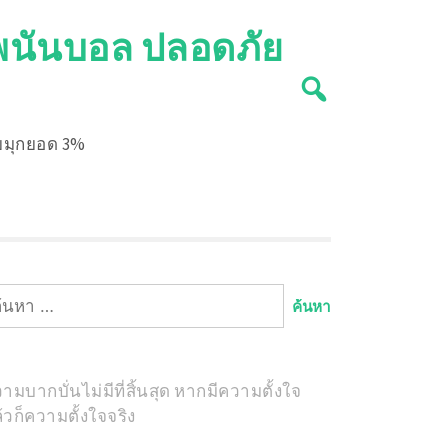
พนันบอล ปลอดภัย
ียมุกยอด 3%
นหา
หรับ:
ามบากบั่นไม่มีที่สิ้นสุด หากมีความตั้งใจ
้วก็ความตั้งใจจริง