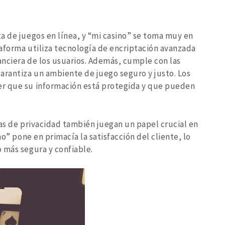
a de juegos en línea, y “mi casino” se toma muy en
taforma utiliza tecnología de encriptación avanzada
anciera de los usuarios. Además, cumple con las
arantiza un ambiente de juego seguro y justo. Los
er que su información está protegida y que pueden
icas de privacidad también juegan un papel crucial en
no” pone en primacía la satisfacción del cliente, lo
 más segura y confiable.