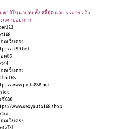
็บคาสิโนน่าเล่น ทั้ง
สล็อต
และ
บาคาร่า
ตึง
ิงแตกบ่อยมาก
ker123
ot168
็อตเว็บตรง
tps://st99.bet
็อต66
ot44
็อตเว็บตรง
dhai168
tps://www.jinda888.net
slot
ซซี่888
tps://www.sexyauto168.shop
otxo
็อตเว็บตรง
หนังโป๊