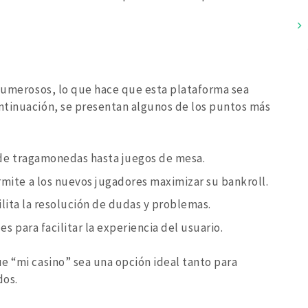
 numerosos, lo que hace que esta plataforma sea
ntinuación, se presentan algunos de los puntos más
de tragamonedas hasta juegos de mesa.
ite a los nuevos jugadores maximizar su bankroll.
ilita la resolución de dudas y problemas.
s para facilitar la experiencia del usuario.
e “mi casino” sea una opción ideal tanto para
dos.