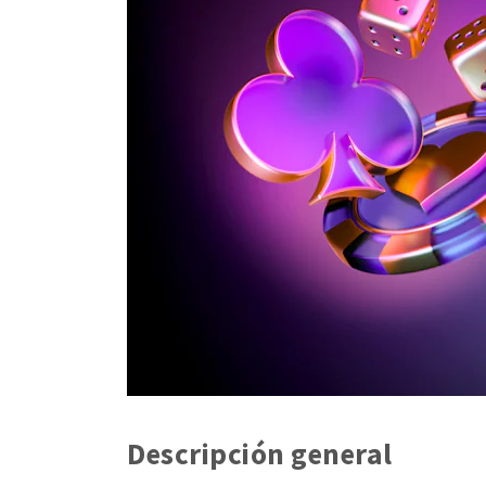
Descripción general