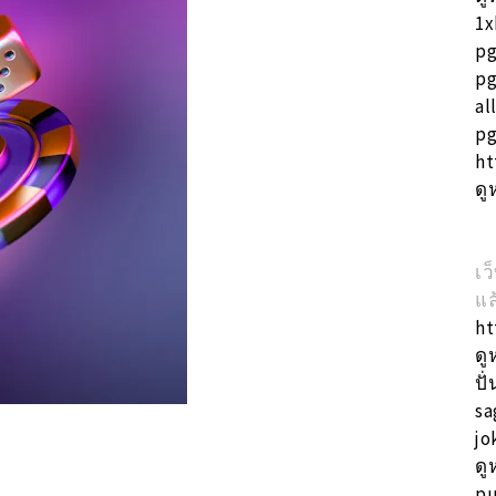
1x
pg
pg
al
pg
ht
ดู
เว
แล
ht
ดู
ปั
s
jo
ดู
pu