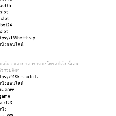
betth
slot
 slot
lbet24
slot
tps://188betth.vip
หนังออนไลน์
็บสล็อตและบาคาร่าของโครตดีเว็บนี้เล่น
้วรวยจัดๆ
tps://918kissauto.tv
หนังออนไลน์
่นแตก66
agame
ker123
หนัง
ssy888