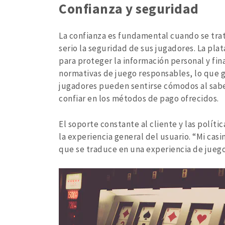
Confianza y seguridad
La confianza es fundamental cuando se trat
serio la seguridad de sus jugadores. La pla
para proteger la información personal y fin
normativas de juego responsables, lo que g
jugadores pueden sentirse cómodos al sab
confiar en los métodos de pago ofrecidos.
El soporte constante al cliente y las polít
la experiencia general del usuario. “Mi casi
que se traduce en una experiencia de juego