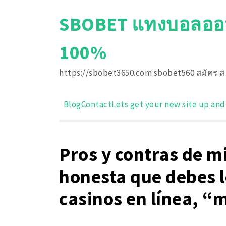
Skip
SBOBET แทงบอลออนไ
to
content
100%
https://sbobet3650.com sbobet560 สมัคร 
Blog
Contact
Lets get your new site up and
Pros y contras de m
honesta que debes l
casinos en línea, “m