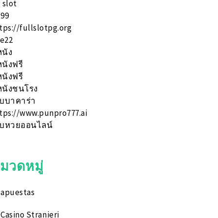
 slot
99
tps://fullslotpg.org
ve22
หนัง
หนังฟรี
หนังฟรี
หนังชนโรง
็บบาคาร่า
tps://www.punpro777.ai
็บหวยออนไลน์
มวดหมู่
apuestas
Casino Stranieri