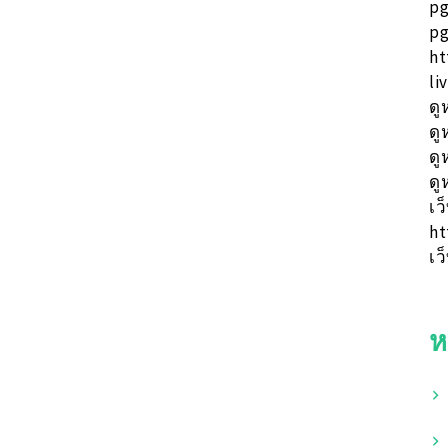
pg
pg
ht
li
ดู
ดู
ดู
ดู
เว
ht
เว
ห