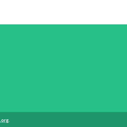
.org
.