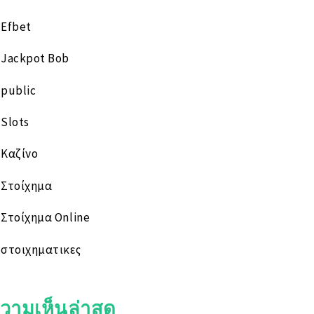
Efbet
Jackpot Bob
public
Slots
Καζίνο
Στοίχημα
Στοίχημα Online
στοιχηματικες
วามเห็นล่าสุด