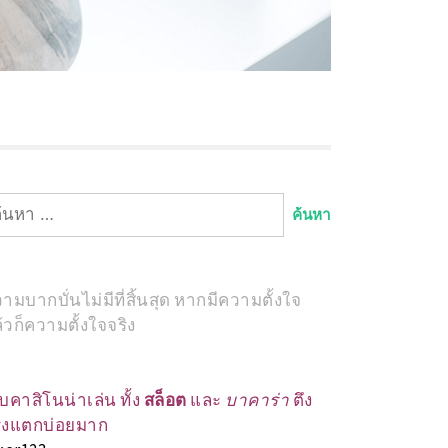
นหา
หรับ:
ามบากบั่นไม่มีที่สิ้นสุด หากมีความตั้งใจ
้วก็ความตั้งใจจริง
็บคาสิโนน่าเล่น ทั้ง
สล็อต
และ
บาคาร่า
ตึง
ิงแตกบ่อยมาก