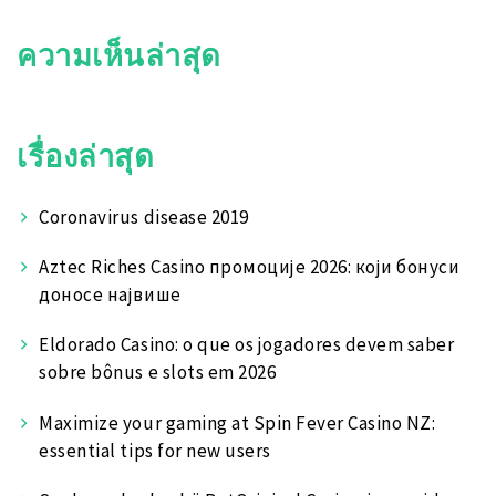
ความเห็นล่าสุด
เรื่องล่าสุด
Coronavirus disease 2019
Aztec Riches Casino промоције 2026: који бонуси
доносе највише
Eldorado Casino: o que os jogadores devem saber
sobre bônus e slots em 2026
Maximize your gaming at Spin Fever Casino NZ:
essential tips for new users