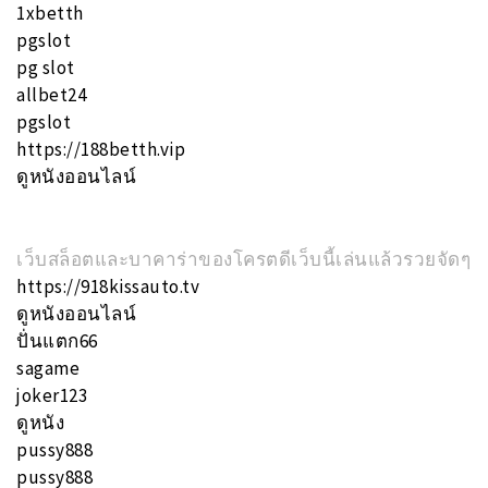
1xbetth
pgslot
pg slot
allbet24
pgslot
https://188betth.vip
ดูหนังออนไลน์
เว็บสล็อตและบาคาร่าของโครตดีเว็บนี้เล่นแล้วรวยจัดๆ
https://918kissauto.tv
ดูหนังออนไลน์
ปั่นแตก66
sagame
joker123
ดูหนัง
pussy888
pussy888