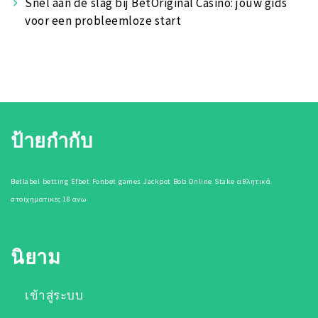
Snel aan de slag bij BetOriginal Casino: jouw gids
voor een probleemloze start
ป้ายกำกับ
Betlabel
betting
Efbet
Fonbet
games
Jackpot Bob
Online
Stake
αθλητικά
στοιχηματικες 18 ανω
นิยาม
เข้าสู่ระบบ