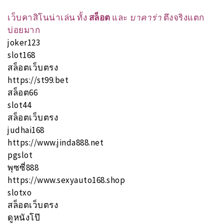
เว็บคาสิโนน่าเล่น ทั้ง
สล็อต
และ
บาคาร่า
ตึงจริงแตก
บ่อยมาก
joker123
slot168
สล็อตเว็บตรง
https://st99.bet
สล็อต66
slot44
สล็อตเว็บตรง
judhai168
https://www.jinda888.net
pgslot
พุซซี่888
https://www.sexyauto168.shop
slotxo
สล็อตเว็บตรง
ดูหนังโป๊