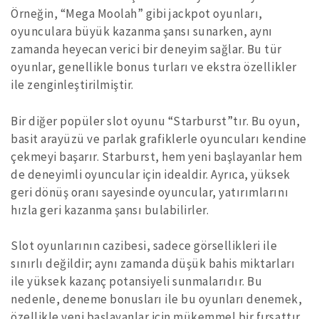
Örneğin, “Mega Moolah” gibi jackpot oyunları,
oyunculara büyük kazanma şansı sunarken, aynı
zamanda heyecan verici bir deneyim sağlar. Bu tür
oyunlar, genellikle bonus turları ve ekstra özellikler
ile zenginleştirilmiştir.
Bir diğer popüler slot oyunu “Starburst”tır. Bu oyun,
basit arayüzü ve parlak grafiklerle oyuncuları kendine
çekmeyi başarır. Starburst, hem yeni başlayanlar hem
de deneyimli oyuncular için idealdir. Ayrıca, yüksek
geri dönüş oranı sayesinde oyuncular, yatırımlarını
hızla geri kazanma şansı bulabilirler.
Slot oyunlarının cazibesi, sadece görsellikleri ile
sınırlı değildir; aynı zamanda düşük bahis miktarları
ile yüksek kazanç potansiyeli sunmalarıdır. Bu
nedenle, deneme bonusları ile bu oyunları denemek,
özellikle yeni başlayanlar için mükemmel bir fırsattır.