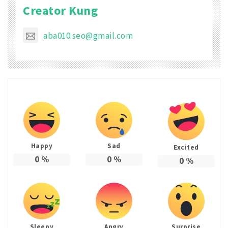
Creator Kung
aba010.seo@gmail.com
Happy
Sad
Excited
0
%
0
%
0
%
Sleepy
Angry
Surprise