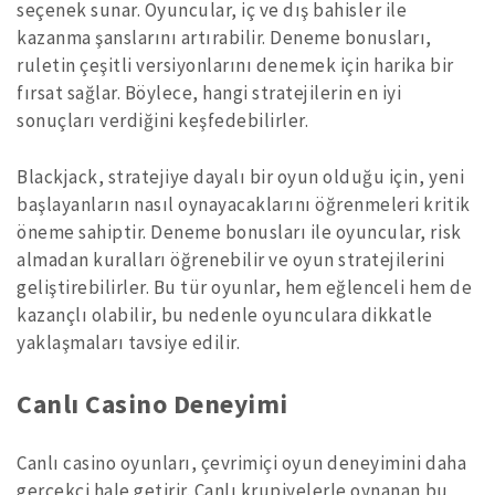
seçenek sunar. Oyuncular, iç ve dış bahisler ile
kazanma şanslarını artırabilir. Deneme bonusları,
ruletin çeşitli versiyonlarını denemek için harika bir
fırsat sağlar. Böylece, hangi stratejilerin en iyi
sonuçları verdiğini keşfedebilirler.
Blackjack, stratejiye dayalı bir oyun olduğu için, yeni
başlayanların nasıl oynayacaklarını öğrenmeleri kritik
öneme sahiptir. Deneme bonusları ile oyuncular, risk
almadan kuralları öğrenebilir ve oyun stratejilerini
geliştirebilirler. Bu tür oyunlar, hem eğlenceli hem de
kazançlı olabilir, bu nedenle oyunculara dikkatle
yaklaşmaları tavsiye edilir.
Canlı Casino Deneyimi
Canlı casino oyunları, çevrimiçi oyun deneyimini daha
gerçekçi hale getirir. Canlı krupiyelerle oynanan bu