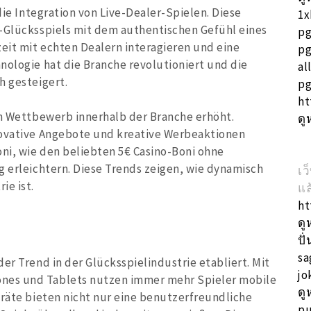
 die Integration von Live-Dealer-Spielen. Diese
1x
e-Glücksspiels mit dem authentischen Gefühl eines
pg
zeit mit echten Dealern interagieren und eine
pg
nologie hat die Branche revolutioniert und die
al
h gesteigert.
pg
ht
en Wettbewerb innerhalb der Branche erhöht.
ดู
novative Angebote und kreative Werbeaktionen
oni, wie den beliebten 5€ Casino-Boni ohne
g erleichtern. Diese Trends zeigen, wie dynamisch
เว
ie ist.
แล
ht
g
ดู
ปั
s
er Trend in der Glücksspielindustrie etabliert. Mit
jo
nes und Tablets nutzen immer mehr Spieler mobile
ดู
eräte bieten nicht nur eine benutzerfreundliche
pu