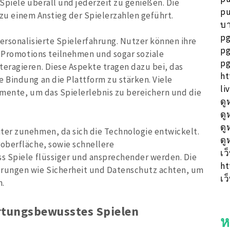
Spiele überall und jederzeit zu genießen. Die
pu
t zu einem Anstieg der Spielerzahlen geführt.
บา
pg
ersonalisierte Spielerfahrung. Nutzer können ihre
pg
n Promotions teilnehmen und sogar soziale
pg
eragieren. Diese Aspekte tragen dazu bei, das
ht
 Bindung an die Plattform zu stärken. Viele
li
emente, um das Spielerlebnis zu bereichern und die
ดู
ดู
ดู
ter zunehmen, da sich die Technologie entwickelt.
ดู
oberfläche, sowie schnellere
เว
s Spiele flüssiger und ansprechender werden. Die
ht
rungen wie Sicherheit und Datenschutz achten, um
เว
n.
rtungsbewusstes Spielen
ห