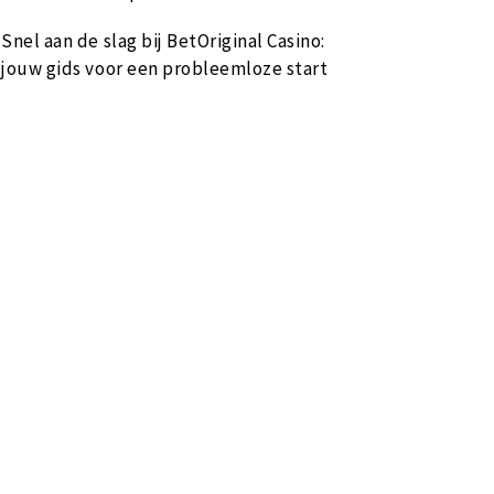
Snel aan de slag bij BetOriginal Casino:
jouw gids voor een probleemloze start