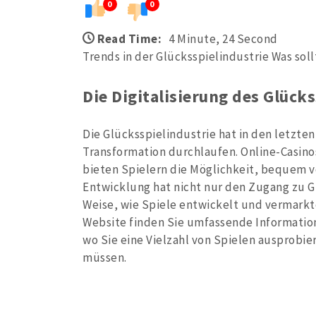
0
0
Read Time:
4 Minute, 24 Second
Trends in der Glücksspielindustrie Was soll
Die Digitalisierung des Glücks
Die Glücksspielindustrie hat in den letzte
Transformation durchlaufen. Online-Casino
bieten Spielern die Möglichkeit, bequem v
Entwicklung hat nicht nur den Zugang zu G
Weise, wie Spiele entwickelt und vermark
Website finden Sie umfassende Informati
wo Sie eine Vielzahl von Spielen ausprobie
müssen.