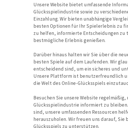
Unsere Website bietet umfassende Informa
Glücksspielindustrie sowie zu verschiede
Einzahlung. Wir bieten unabhängige Verglei
besten Optionen für Ihr Spielerlebnis zu f
zu helfen, informierte Entscheidungen zu t
bestmögliche Erlebnis genießen.
Darüber hinaus halten wir Sie über die n
besten Spiele auf dem Laufenden. Wir gla
entscheidend sind, um ein sicheres und un
Unsere Plattform ist benutzerfreundlich un
die Welt des Online-Glücksspiels einzutau
Besuchen Sie unsere Website regelmäßig, 
Glücksspielindustrie informiert zu bleiben.
sind, unsere umfassenden Ressourcen helfe
herauszuholen. Wir freuen uns darauf, Sie 
Glücksspiels zu unterstützen.