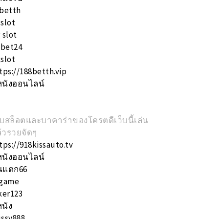
betth
slot
 slot
lbet24
slot
tps://188betth.vip
หนังออนไลน์
็บสล็อตและบาคาร่าของโครตดีเว็บนี้เล่น
้วรวยจัดๆ
tps://918kissauto.tv
หนังออนไลน์
่นแตก66
agame
ker123
หนัง
ssy888