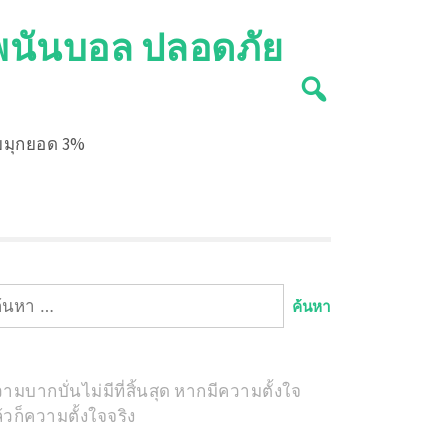
พนันบอล ปลอดภัย
ียมุกยอด 3%
นหา
หรับ:
ามบากบั่นไม่มีที่สิ้นสุด หากมีความตั้งใจ
้วก็ความตั้งใจจริง