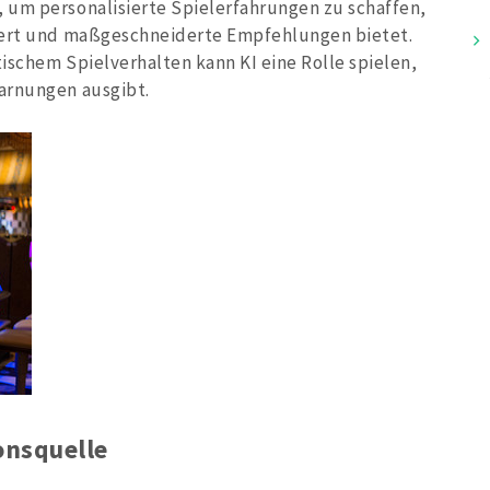
 um personalisierte Spielerfahrungen zu schaffen,
siert und maßgeschneiderte Empfehlungen bietet.
ischem Spielverhalten kann KI eine Rolle spielen,
arnungen ausgibt.
onsquelle