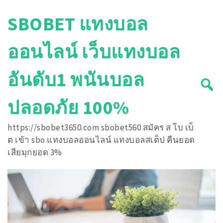
Skip
SBOBET แทงบอล
to
content
ออนไลน์ เว็บแทงบอล
อันดับ1 พนันบอล
ปลอดภัย 100%
https://sbobet3650.com sbobet560 สมัคร ส โบ เบ็
ต เข้า sbo แทงบอลออนไลน์ แทงบอลสเต็ป คืนยอด
เสียมุกยอด 3%
Search
for: