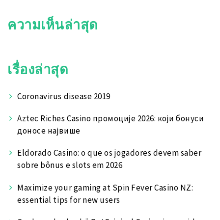
ความเห็นล่าสุด
เรื่องล่าสุด
Coronavirus disease 2019
Aztec Riches Casino промоције 2026: који бонуси
доносе највише
Eldorado Casino: o que os jogadores devem saber
sobre bônus e slots em 2026
Maximize your gaming at Spin Fever Casino NZ:
essential tips for new users