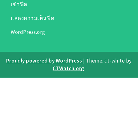
เข้าฟีด
แสดงความเห็นฟีด
WordPress.org
Proudly powered by WordPress
|
Theme: ct-white by
CTWatch.org
.