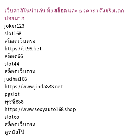
เว็บคาสิโนน่าเล่น ทั้ง
สล็อต
และ
บาคาร่า
ตึงจริงแตก
บ่อยมาก
joker123
slot168
สล็อตเว็บตรง
https://st99.bet
สล็อต66
slot44
สล็อตเว็บตรง
judhai168
https://www.jinda888.net
pgslot
พุซซี่888
https://www.sexyauto168.shop
slotxo
สล็อตเว็บตรง
ดูหนังโป๊