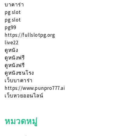
บาคาร่า
pg slot
pg slot
pg99
https://fullslotpg.org
live22
ดูหนัง
ดูหนังฟรี
ดูหนังฟรี
ดูหนังชนโรง
เว็บบาคาร่า
https://www.punpro777.ai
เว็บหวยออนไลน์
หมวดหมู่