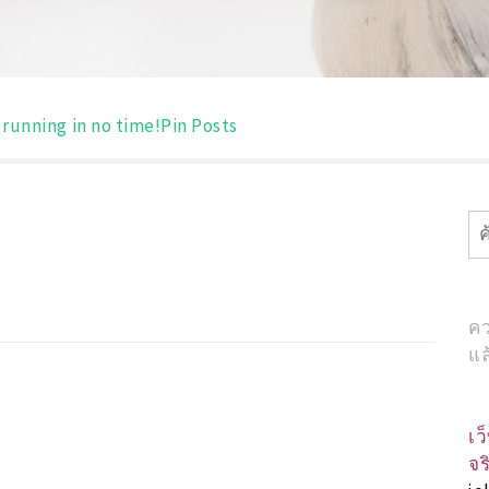
 running in no time!
Pin Posts
ค้
สำ
คว
แล
เว
จร