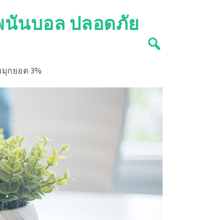
พนันบอล ปลอดภัย
ียมุกยอด 3%