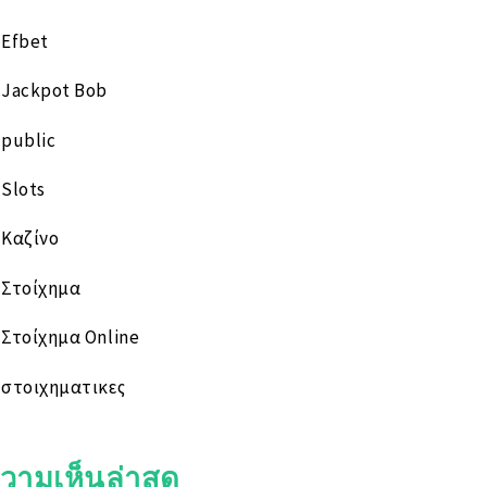
Efbet
Jackpot Bob
public
Slots
Καζίνο
Στοίχημα
Στοίχημα Online
στοιχηματικες
วามเห็นล่าสุด