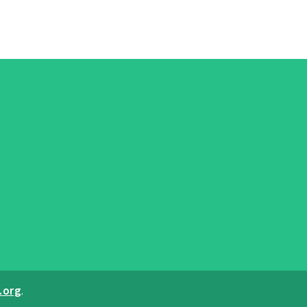
.org
.