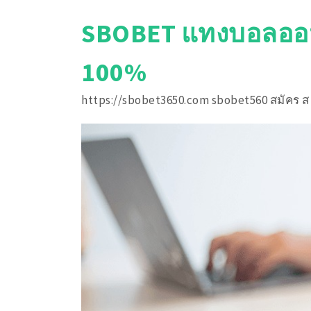
Skip
SBOBET แทงบอลออนไ
to
content
100%
https://sbobet3650.com sbobet560 สมัคร 