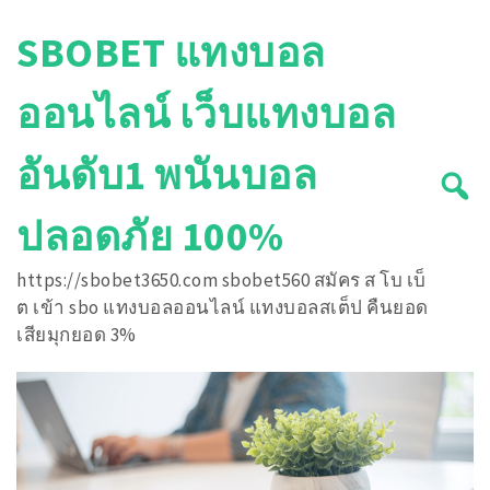
Skip
SBOBET แทงบอล
to
content
ออนไลน์ เว็บแทงบอล
อันดับ1 พนันบอล
ปลอดภัย 100%
https://sbobet3650.com sbobet560 สมัคร ส โบ เบ็
ต เข้า sbo แทงบอลออนไลน์ แทงบอลสเต็ป คืนยอด
เสียมุกยอด 3%
Search
for: