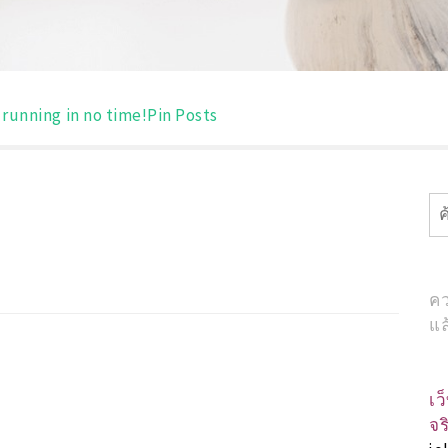
 running in no time!
Pin Posts
ค้
สำ
คว
แล
เว
จร