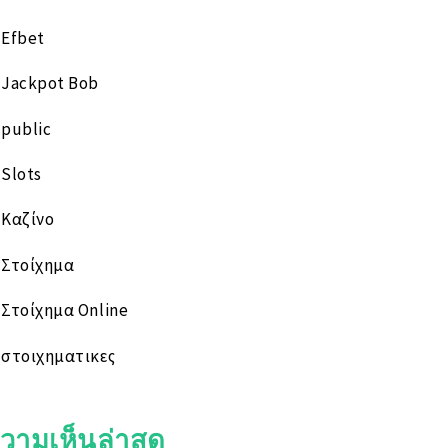
Efbet
Jackpot Bob
public
Slots
Καζίνο
Στοίχημα
Στοίχημα Online
στοιχηματικες
วามเห็นล่าสุด