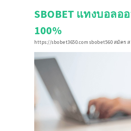
Skip
SBOBET แทงบอลออนไ
to
content
100%
https://sbobet3650.com sbobet560 สมัคร 