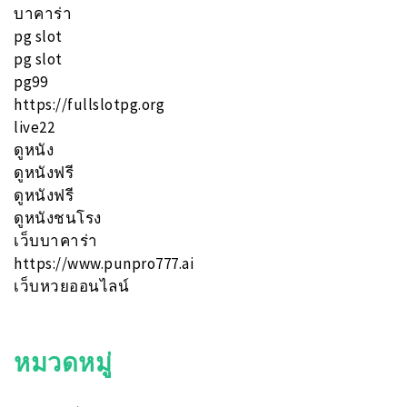
บาคาร่า
pg slot
pg slot
pg99
https://fullslotpg.org
live22
ดูหนัง
ดูหนังฟรี
ดูหนังฟรี
ดูหนังชนโรง
เว็บบาคาร่า
https://www.punpro777.ai
เว็บหวยออนไลน์
หมวดหมู่