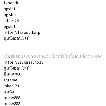
1xbetth
pgslot
pg slot
allbet24
pgslot
https://188betth.vip
ดูหนังออนไลน์
เว็บสล็อตและบาคาร่าของโครตดีเว็บนี้เล่นแล้วรวยจัดๆ
https://918kissauto.tv
ดูหนังออนไลน์
ปั่นแตก66
sagame
joker123
ดูหนัง
pussy888
pussy888