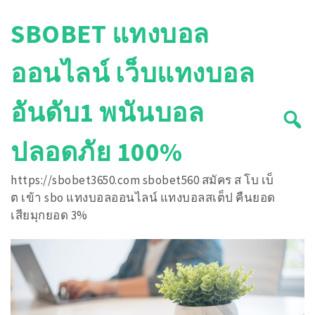
Skip
SBOBET แทงบอล
to
content
ออนไลน์ เว็บแทงบอล
อันดับ1 พนันบอล
ปลอดภัย 100%
https://sbobet3650.com sbobet560 สมัคร ส โบ เบ็
ต เข้า sbo แทงบอลออนไลน์ แทงบอลสเต็ป คืนยอด
เสียมุกยอด 3%
Search
for: