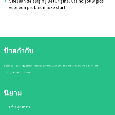
Snel aan de slag bij BetOriginal Casino: jouw gids
voor een probleemloze start
ป้ายกำกับ
Betlabel
betting
Efbet
Fonbet
games
Jackpot Bob
Online
Stake
αθλητικά
στοιχηματικες 18 ανω
นิยาม
เข้าสู่ระบบ