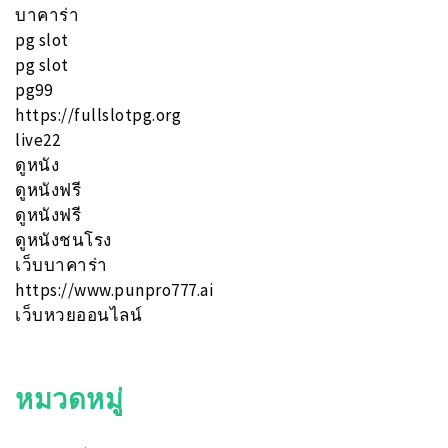
บาคาร่า
pg slot
pg slot
pg99
https://fullslotpg.org
live22
ดูหนัง
ดูหนังฟรี
ดูหนังฟรี
ดูหนังชนโรง
เว็บบาคาร่า
https://www.punpro777.ai
เว็บหวยออนไลน์
หมวดหมู่