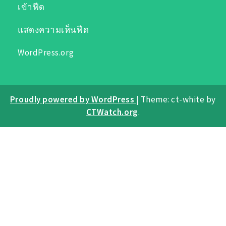
เข้าฟีด
แสดงความเห็นฟีด
WordPress.org
Proudly powered by WordPress
|
Theme: ct-white by
CTWatch.org
.