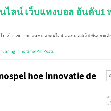
ลน์ เว็บแทงบอล อันดับ1 
ส โบ เบ็ ต เข้า sbo แทงบอลออนไลน์ แทงบอลสเต็ป คืนยอดเส
Search
 running in no time!
Pin Posts
for:
nospel hoe innovatie de
ค้
สำ
คว
แล