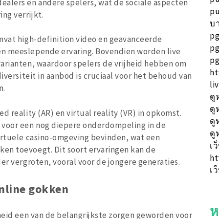
ealers en andere spelers, wat de sociale aspecten
pu
ng verrijkt.
บา
pg
omvat high-definition video en geavanceerde
pg
en meeslepende ervaring. Bovendien worden live
pg
varianten, waardoor spelers de vrijheid hebben om
ht
diversiteit in aanbod is cruciaal voor het behoud van
li
n.
ดู
ดู
d reality (AR) en virtual reality (VR) in opkomst.
ดู
 voor een nog diepere onderdompeling in de
ดู
virtuele casino-omgeving bevinden, wat een
เว
en toevoegt. Dit soort ervaringen kan de
ht
er vergroten, vooral voor de jongere generaties.
เว
online gokken
ห
gheid een van de belangrijkste zorgen geworden voor