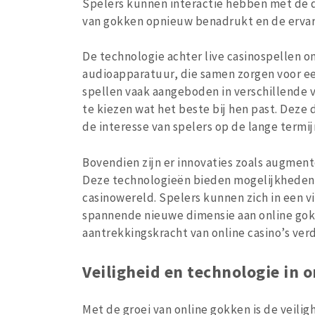
Spelers kunnen interactie hebben met de d
van gokken opnieuw benadrukt en de ervari
De technologie achter live casinospellen 
audioapparatuur, die samen zorgen voor e
spellen vaak aangeboden in verschillende 
te kiezen wat het beste bij hen past. Deze 
de interesse van spelers op de lange termij
Bovendien zijn er innovaties zoals augmente
Deze technologieën bieden mogelijkheden
casinowereld. Spelers kunnen zich in een 
spannende nieuwe dimensie aan online gokk
aantrekkingskracht van online casino’s verd
Veiligheid en technologie in 
Met de groei van online gokken is de veili