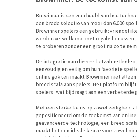
Browinner is een voorbeeld van hoe techno
een brede selectie van meer dan 6.000 spell
Browinner spelers een gebruiksvriendelijk
worden verwelkomd met royale bonussen, d
te proberen zonder een groot risico te nem
De integratie van diverse betaalmethoden,
eenvoudig en veilig om hun favoriete spel
online gokken maakt Browinner niet alleen 
breed scala aan spelers. Het platform blij
spelers, wat bijdraagt aan een verbeterde 
Met een sterke focus op zowel veiligheid a
gepositioneerd om de toekomst van online
geavanceerde technologie, een breed scala
maakt het een ideale keuze voor zowel nie