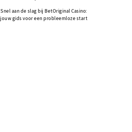
Snel aan de slag bij BetOriginal Casino:
jouw gids voor een probleemloze start