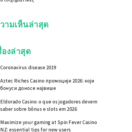
วามเห็นล่าสุด
รื่องล่าสุด
Coronavirus disease 2019
Aztec Riches Casino промоције 2026: који
бонуси доносе највише
Eldorado Casino: o que os jogadores devem
saber sobre bônus e slots em 2026
Maximize your gaming at Spin Fever Casino
NZ: essential tips for new users