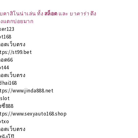
็บคาสิโนน่าเล่น ทั้ง
สล็อต
และ
บาคาร่า
ตึง
ิงแตกบ่อยมาก
ker123
ot168
็อตเว็บตรง
tps://st99.bet
็อต66
ot44
็อตเว็บตรง
dhai168
tps://www.jinda888.net
slot
ซซี่888
tps://www.sexyauto168.shop
otxo
็อตเว็บตรง
หนังโป๊