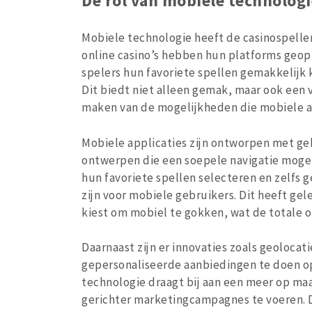
De rol van mobiele technolog
Mobiele technologie heeft de casinospelle
online casino’s hebben hun platforms geo
spelers hun favoriete spellen gemakkelijk
Dit biedt niet alleen gemak, maar ook een
maken van de mogelijkheden die mobiele 
Mobiele applicaties zijn ontworpen met geb
ontwerpen die een soepele navigatie moge
hun favoriete spellen selecteren en zelfs 
zijn voor mobiele gebruikers. Dit heeft gele
kiest om mobiel te gokken, wat de totale o
Daarnaast zijn er innovaties zoals geoloca
gepersonaliseerde aanbiedingen te doen op 
technologie draagt bij aan een meer op maa
gerichter marketingcampagnes te voeren. D