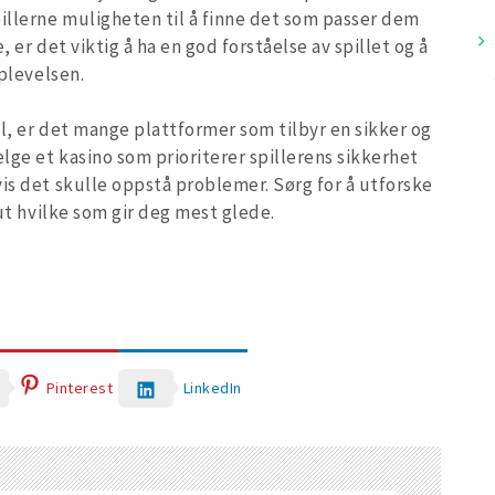
pillerne muligheten til å finne det som passer dem
, er det viktig å ha en god forståelse av spillet og å
pplevelsen.
l, er det mange plattformer som tilbyr en sikker og
elge et kasino som prioriterer spillerens sikkerhet
is det skulle oppstå problemer. Sørg for å utforske
 ut hvilke som gir deg mest glede.
Pinterest
LinkedIn