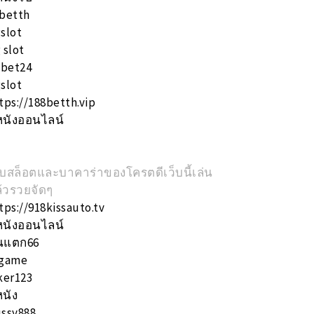
betth
slot
 slot
lbet24
slot
tps://188betth.vip
หนังออนไลน์
็บสล็อตและบาคาร่าของโครตดีเว็บนี้เล่น
้วรวยจัดๆ
tps://918kissauto.tv
หนังออนไลน์
่นแตก66
agame
ker123
หนัง
ssy888