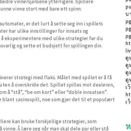
bedre vinnersjansene ytterligere. Spillere
pu
kunne vinne stort med bare ett spinn.
บา
pg
automater, er det lurt å sette seg inn i spillets
pg
er har ulike innstillinger for innsats og
pg
g å eksperimentere med ulike strategier før du
ht
svarlig og sette et budsjett for spillingen din.
li
ดู
ดู
ดู
nerer strategi med flaks. Målet med spillet er å få
ดู
ten å overskride det. Spillet spilles mot dealeren,
เว
om å “stå”, “be om kort” eller “doble innsatsen”.
ht
 blant casinospill, noe som gjør det til et populært
เว
pillere kan bruke forskjellige strategier, som
ห
å vinne. Å lære seg når man skal dele par eller stå