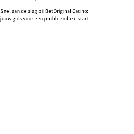
Snel aan de slag bij BetOriginal Casino:
jouw gids voor een probleemloze start