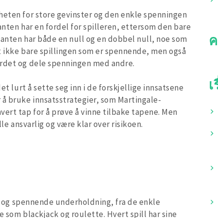
heten for store gevinster og den enkle spenningen
anten har en fordel for spilleren, ettersom den bare
ค
ianten har både en null og en dobbel null, noe som
t ikke bare spillingen som er spennende, men også
ordet og dele spenningen med andre.
เ
et lurt å sette seg inn i de forskjellige innsatsene
 å bruke innsatsstrategier, som Martingale-
vert tap for å prøve å vinne tilbake tapene. Men
lle ansvarlig og være klar over risikoen.
ert og spennende underholdning, fra de enkle
e som blackjack og roulette. Hvert spill har sine