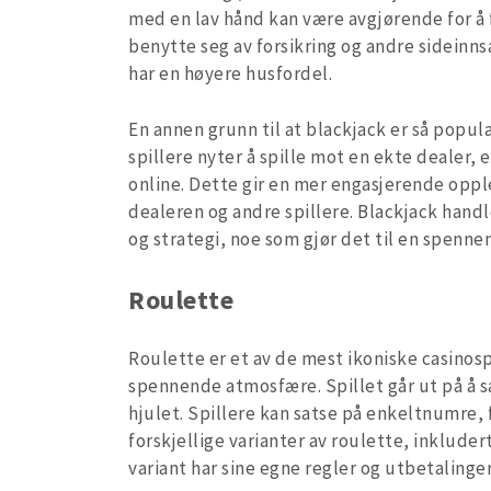
med en lav hånd kan være avgjørende for å f
benytte seg av forsikring og andre sideinnsa
har en høyere husfordel.
En annen grunn til at blackjack er så popul
spillere nyter å spille mot en ekte dealer, en
online. Dette gir en mer engasjerende op
dealeren og andre spillere. Blackjack handl
og strategi, noe som gjør det til en spenn
Roulette
Roulette er et av de mest ikoniske casinospi
spennende atmosfære. Spillet går ut på å s
hjulet. Spillere kan satse på enkeltnumre, f
forskjellige varianter av roulette, inklude
variant har sine egne regler og utbetalinger