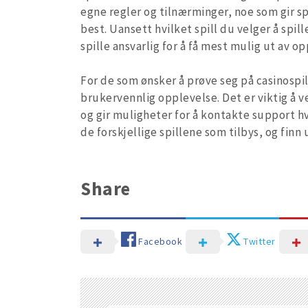
egne regler og tilnærminger, noe som gir s
best. Uansett hvilket spill du velger å spille
spille ansvarlig for å få mest mulig ut av o
For de som ønsker å prøve seg på casinospil
brukervennlig opplevelse. Det er viktig å v
og gir muligheter for å kontakte support hv
de forskjellige spillene som tilbys, og finn
Share
Facebook
Twitter