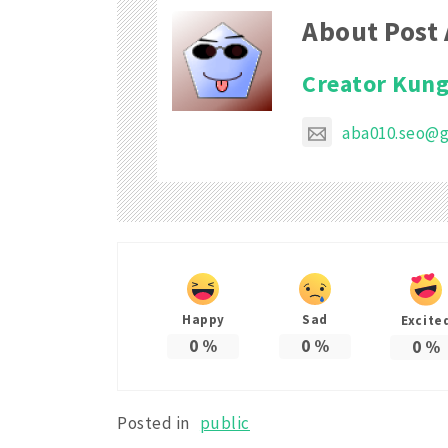
About Post
Creator Kun
aba010.seo@g
Happy
Sad
Excite
0
%
0
%
0
%
Posted in
public