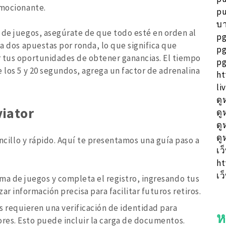
emocionante.
pu
บา
 de juegos, asegúrate de que todo esté en orden al
pg
ta dos apuestas por ronda, lo que significa que
pg
r tus oportunidades de obtener ganancias. El tiempo
pg
 los 5 y 20 segundos, agrega un factor de adrenalina
ht
li
ดู
viator
ดู
ดู
ดู
encillo y rápido. Aquí te presentamos una guía paso a
เว
ht
เว
rma de juegos y completa el registro, ingresando tus
ar información precisa para facilitar futuros retiros.
s requieren una verificación de identidad para
ห
ores. Esto puede incluir la carga de documentos.