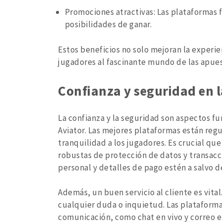
Promociones atractivas: Las plataforma
posibilidades de ganar.
Estos beneficios no solo mejoran la experi
jugadores al fascinante mundo de las apues
Confianza y seguridad en 
La confianza y la seguridad son aspectos f
Aviator. Las mejores plataformas están regu
tranquilidad a los jugadores. Es crucial qu
robustas de protección de datos y transacc
personal y detalles de pago estén a salvo 
Además, un buen servicio al cliente es vita
cualquier duda o inquietud. Las plataforma
comunicación, como chat en vivo y correo el