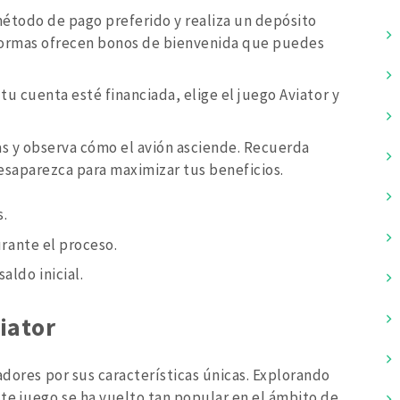
étodo de pago preferido y realiza un depósito
aformas ofrecen bonos de bienvenida que puedes
u cuenta esté financiada, elige el juego Aviator y
s y observa cómo el avión asciende. Recuerda
desaparezca para maximizar tus beneficios.
s.
rante el proceso.
ldo inicial.
viator
adores por sus características únicas. Explorando
e juego se ha vuelto tan popular en el ámbito de