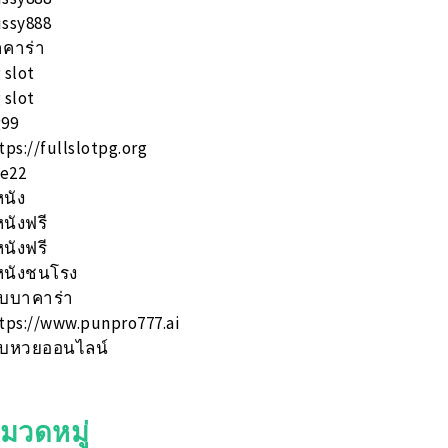
ssy888
คาร่า
 slot
 slot
99
tps://fullslotpg.org
ve22
หนัง
หนังฟรี
หนังฟรี
หนังชนโรง
็บบาคาร่า
tps://www.punpro777.ai
็บหวยออนไลน์
มวดหมู่