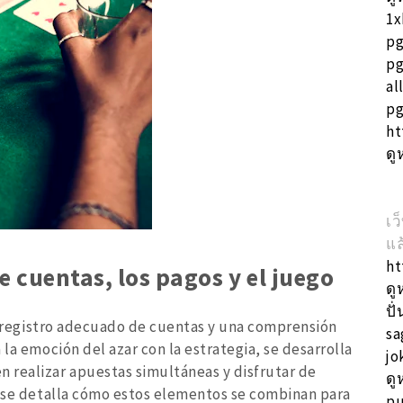
1x
pg
pg
al
pg
ht
ดู
เว
แล
ht
e cuentas, los pagos y el juego
ดู
ปั
un registro adecuado de cuentas y una comprensión
s
 la emoción del azar con la estrategia, se desarrolla
jo
 realizar apuestas simultáneas y disfrutar de
ดู
, se detalla cómo estos elementos se combinan para
pu