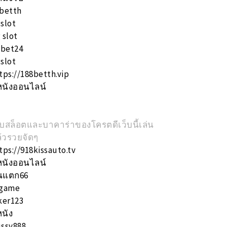
betth
slot
 slot
lbet24
slot
tps://188betth.vip
หนังออนไลน์
็บสล็อตและบาคาร่าของโครตดีเว็บนี้เล่น
้วรวยจัดๆ
tps://918kissauto.tv
หนังออนไลน์
่นแตก66
agame
ker123
หนัง
ssy888