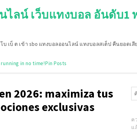
ลน์ เว็บแทงบอล อันดับ1 
ส โบ เบ็ ต เข้า sbo แทงบอลออนไลน์ แทงบอลสเต็ป คืนยอดเส
Search
 running in no time!
Pin Posts
for:
 en 2026: maximiza tus
ค้
สำ
ociones exclusivas
คว
แล