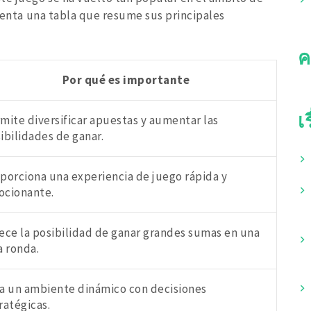
esenta una tabla que resume sus principales
ค
Por qué es importante
เ
mite diversificar apuestas y aumentar las
ibilidades de ganar.
porciona una experiencia de juego rápida y
cionante.
ece la posibilidad de ganar grandes sumas en una
a ronda.
a un ambiente dinámico con decisiones
ratégicas.