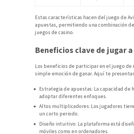
Estas características hacen del juego de Av
apuestas, permitiendo una combinación de
juegos de casino.
Beneficios clave de jugar a
Los beneficios de participar en el juego de 
simple emoción de ganar. Aquí te present
Estrategia de apuestas: La capacidad de 
adoptar diferentes enfoques.
Altos multiplicadores: Los jugadores tien
un corto periodo.
Diseño intuitivo: La plataforma está diseñ
móviles como en ordenadores.