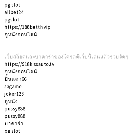
pg slot
allbet24
pgslot
https://188betth.vip
ดูหนังออนไลน์
เว็บสล็อตและบาคาร่าของโครตดีเว็บนี้เล่นแล้วรวยจัดๆ
https://918kissauto.tv
ดูหนังออนไลน์
ปั่นแตก66
sagame
joker123
ดูหนัง
pussy888
pussy888
บาคาร่า
pg slot