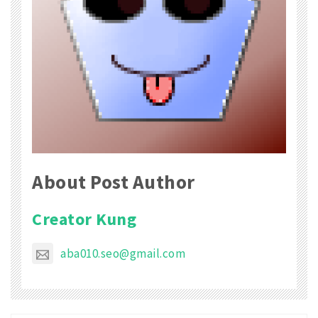
About Post Author
Creator Kung
aba010.seo@gmail.com