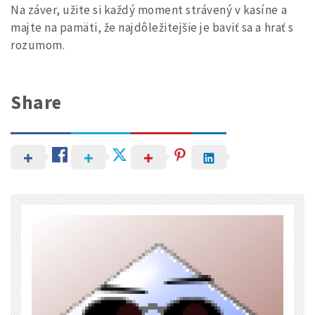
Na záver, užite si každý moment strávený v kasíne a
majte na pamäti, že najdôležitejšie je baviť sa a hrať s
rozumom.
Share