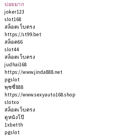
บ่อยมาก
joker123
slot168
สล็อตเว็บตรง
https://st99.bet
สล็อต66
slot44
สล็อตเว็บตรง
judhai168
https://www.jinda888.net
pgslot
พุซซี่888
https://www.sexyauto168.shop
slotxo
สล็อตเว็บตรง
ดูหนังโป๊
1xbetth
pgslot