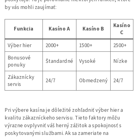
by vás mohli zaujímať:
Kasíno
Funkcia
Kasíno A
Kasíno B
C
Výber hier
2000+
1500+
2500+
Bonusové
Štandardné
Vysoké
Nízke
ponuky
Zákaznícky
24/7
Obmedzený
24/7
servis
Pri výbere kasína je dôležité zohľadniť výber hier a
kvalitu zákazníckeho servisu. Tieto faktory môžu
výrazne ovplyvniť váš herný zážitok a spokojnosť s
poskytovanými službami. Ak sa zameriate na