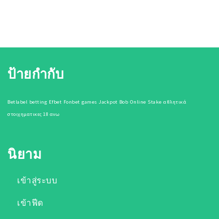
ป้ายกำกับ
Betlabel
betting
Efbet
Fonbet
games
Jackpot Bob
Online
Stake
αθλητικά
στοιχηματικες 18 ανω
นิยาม
เข้าสู่ระบบ
เข้าฟีด