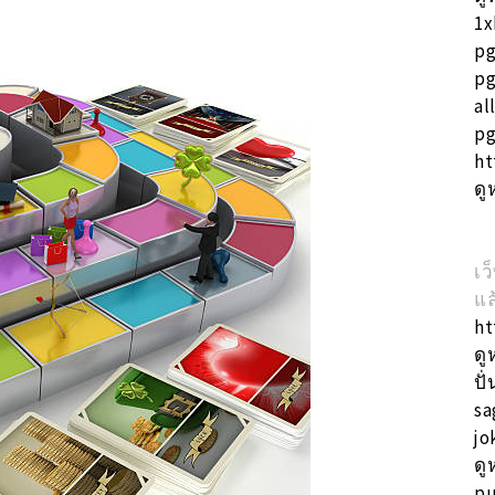
1x
pg
pg
al
pg
ht
ดู
เว
แล
ht
ดู
ปั
s
jo
ดู
pu