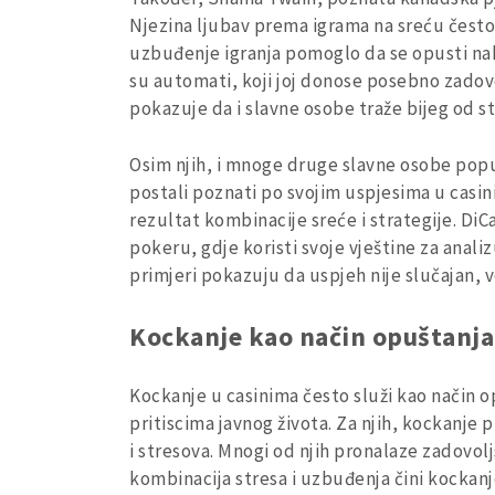
Njezina ljubav prema igrama na sreću često j
uzbuđenje igranja pomoglo da se opusti nak
su automati, koji joj donose posebno zadovo
pokazuje da i slavne osobe traže bijeg od s
Osim njih, i mnoge druge slavne osobe popu
postali poznati po svojim uspjesima u casi
rezultat kombinacije sreće i strategije. DiC
pokeru, gdje koristi svoje vještine za anali
primjeri pokazuju da uspjeh nije slučajan, v
Kockanje kao način opuštanja 
Kockanje u casinima često služi kao način 
pritiscima javnog života. Za njih, kockanje
i stresova. Mnogi od njih pronalaze zadovolj
kombinacija stresa i uzbuđenja čini kockan