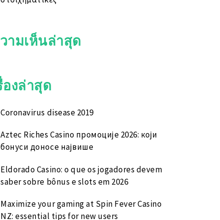
วามเห็นล่าสุด
รื่องล่าสุด
Coronavirus disease 2019
Aztec Riches Casino промоције 2026: који
бонуси доносе највише
Eldorado Casino: o que os jogadores devem
saber sobre bônus e slots em 2026
Maximize your gaming at Spin Fever Casino
NZ: essential tips for new users