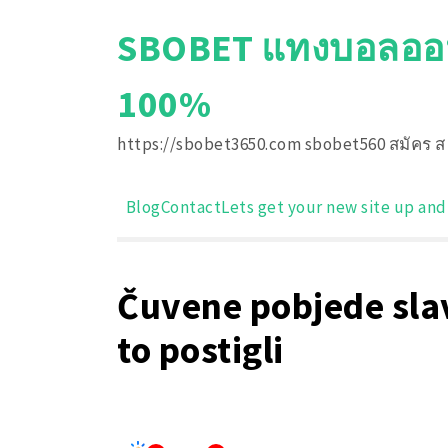
Skip
SBOBET แทงบอลออนไ
to
content
100%
https://sbobet3650.com sbobet560 สมัคร 
Blog
Contact
Lets get your new site up and
Čuvene pobjede sla
to postigli