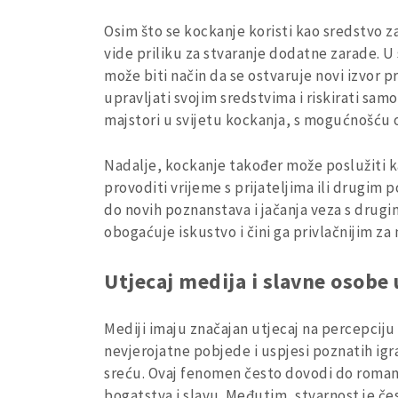
Osim što se kockanje koristi kao sredstvo 
vide priliku za stvaranje dodatne zarade. U
može biti način da se ostvaruje novi izvor pr
upravljati svojim sredstvima i riskirati sam
majstori u svijetu kockanja, s mogućnošću 
Nadalje, kockanje također može poslužiti 
provoditi vrijeme s prijateljima ili drugi
do novih poznanstava i jačanja veza s drug
obogaćuje iskustvo i čini ga privlačnijim z
Utjecaj medija i slavne osobe 
Mediji imaju značajan utjecaj na percepcij
nevjerojatne pobjede i uspjesi poznatih ig
sreću. Ovaj fenomen često dovodi do romant
bogatstva i slavu. Međutim, stvarnost je čes