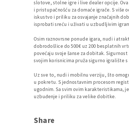
slotove, stolne igre i live dealer opcije. 
i pristupačnošću za domaće igrače. S više od
iskustvo i priliku za osvajanje značajnih do
isprobati sreću i uživati u uzbudljivim igra
Osim raznovrsne ponude igara, nudi i atrak
dobrodošlice do 500€ uz 200 besplatnih vrtn
povećaju svoje šanse za dobitak. Sigurnost
svojim korisnicima pruža sigurno igralište 
Uz sve to, nudi i mobilnu verziju, što omog
u pokretu. S jednostavnim procesom registrac
ugodnim. Sa svim ovim karakteristikama, je 
uzbuđenje i priliku za velike dobitke.
Share