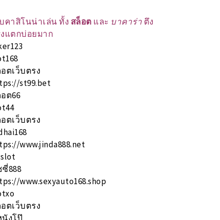
็บคาสิโนน่าเล่น ทั้ง
สล็อต
และ
บาคาร่า
ตึง
ิงแตกบ่อยมาก
ker123
ot168
็อตเว็บตรง
tps://st99.bet
็อต66
ot44
็อตเว็บตรง
dhai168
tps://www.jinda888.net
slot
ซซี่888
tps://www.sexyauto168.shop
otxo
็อตเว็บตรง
หนังโป๊