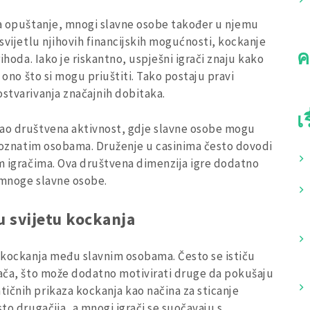
za opuštanje, mnogi slavne osobe također u njemu
 svijetlu njihovih financijskih mogućnosti, kockanje
ค
ihoda. Iako je riskantno, uspješni igrači znaju kako
o ono što si mogu priuštiti. Tako postaju pravi
ostvarivanja značajnih dobitaka.
เ
kao društvena aktivnost, gdje slavne osobe mogu
m poznatim osobama. Druženje u casinima često dovodi
im igračima. Ova društvena dimenzija igre dodatno
a mnoge slavne osobe.
u svijetu kockanja
u kockanja među slavnim osobama. Često se ističu
rača, što može dodatno motivirati druge da pokušaju
ičnih prikaza kockanja kao načina za sticanje
to drugačija, a mnogi igrači se suočavaju s