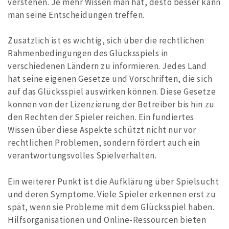
verstehen. Je mehr Wissen man hat, desto besser kann
man seine Entscheidungen treffen.
Zusätzlich ist es wichtig, sich über die rechtlichen
Rahmenbedingungen des Glücksspiels in
verschiedenen Ländern zu informieren. Jedes Land
hat seine eigenen Gesetze und Vorschriften, die sich
auf das Glücksspiel auswirken können. Diese Gesetze
können von der Lizenzierung der Betreiber bis hin zu
den Rechten der Spieler reichen. Ein fundiertes
Wissen über diese Aspekte schützt nicht nur vor
rechtlichen Problemen, sondern fördert auch ein
verantwortungsvolles Spielverhalten.
Ein weiterer Punkt ist die Aufklärung über Spielsucht
und deren Symptome. Viele Spieler erkennen erst zu
spät, wenn sie Probleme mit dem Glücksspiel haben.
Hilfsorganisationen und Online-Ressourcen bieten