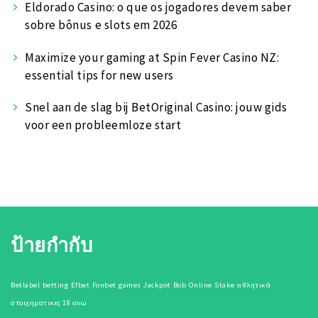
Eldorado Casino: o que os jogadores devem saber
sobre bônus e slots em 2026
Maximize your gaming at Spin Fever Casino NZ:
essential tips for new users
Snel aan de slag bij BetOriginal Casino: jouw gids
voor een probleemloze start
ป้ายกำกับ
Betlabel
betting
Efbet
Fonbet
games
Jackpot Bob
Online
Stake
αθλητικά
στοιχηματικες 18 ανω