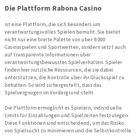
Die Plattform Rabona Casino
ist eine Plattform, die sich besonders um
verantwortungsvolles Spielen bemüht. Sie bietet
nicht nur eine breite Palette von über 9.000
Casinospielen und Sportwetten, sondern setzt auch
auf transparente Informationen über
verantwortungsbewusstes Spielverhalten. Spieler
finden hier nützliche Ressourcen, die sie dabei
unterstützen, die Kontrolle über ihr Glücksspiel zu
behalten. So wird sichergestellt, dass das
Spielvergnügen im Vordergrund steht.
Die Plattform ermöglicht es Spielern, individuelle
Limits für Einzahlungen und Spielzeiten festzulegen.
Diese Funktionen sind entscheidend, um das Risiko
von Spielsucht zu minimieren und die Selbstkontrolle