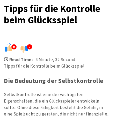
Tipps für die Kontrolle
beim Glücksspiel
0
0
Read Time:
4 Minute, 32 Second
Tipps für die Kontrolle beim Glücksspiel
Die Bedeutung der Selbstkontrolle
Selbstkontrolle ist eine der wichtigsten
Eigenschaften, die ein Glücksspieler entwickeln
sollte. Ohne diese Fähigkeit besteht die Gefahr, in
eine Spielsucht zu geraten, die nicht nur finanzielle,