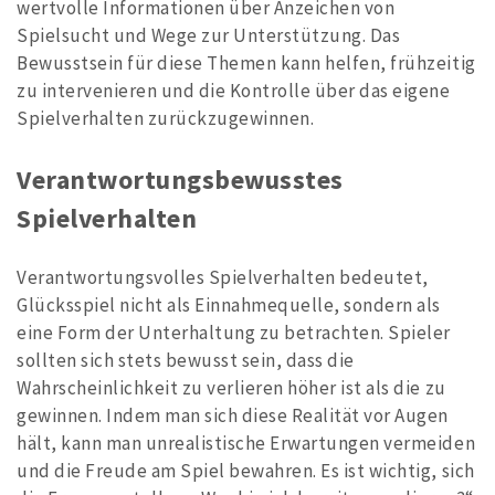
wertvolle Informationen über Anzeichen von
Spielsucht und Wege zur Unterstützung. Das
Bewusstsein für diese Themen kann helfen, frühzeitig
zu intervenieren und die Kontrolle über das eigene
Spielverhalten zurückzugewinnen.
Verantwortungsbewusstes
Spielverhalten
Verantwortungsvolles Spielverhalten bedeutet,
Glücksspiel nicht als Einnahmequelle, sondern als
eine Form der Unterhaltung zu betrachten. Spieler
sollten sich stets bewusst sein, dass die
Wahrscheinlichkeit zu verlieren höher ist als die zu
gewinnen. Indem man sich diese Realität vor Augen
hält, kann man unrealistische Erwartungen vermeiden
und die Freude am Spiel bewahren. Es ist wichtig, sich