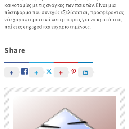
καινοτομίες με τις ανάγκες των παικτών. Είναι μια
πλατφόρμα που συνεχώς εξελίσσεται, προσφέροντας
νέα χαρακτηριστικά και εμπειρίες για να κρατά τους
παίκτες engaged και ευχαριστημένους.
Share