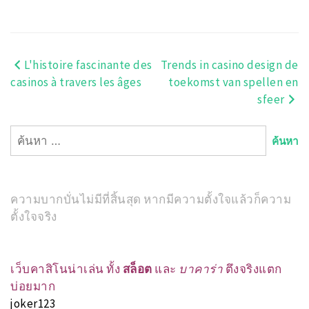
L'histoire fascinante des
Trends in casino design de
แนะแนว
casinos à travers les âges
toekomst van spellen en
เรื่อง
sfeer
ค้นหา
สำหรับ:
ความบากบั่นไม่มีที่สิ้นสุด หากมีความตั้งใจแล้วก็ความ
ตั้งใจจริง
เว็บคาสิโนน่าเล่น ทั้ง
สล็อต
และ
บาคาร่า
ตึงจริงแตก
บ่อยมาก
joker123