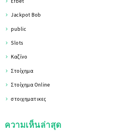
Efbet
Jackpot Bob
public
Slots
Καζίνο
Στοίχημα
Στοίχημα Online
στοιχηματικες
ความเห็นล่าสุด