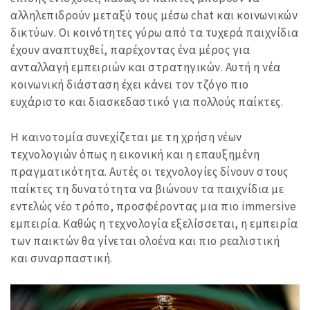
αλληλεπιδρούν μεταξύ τους μέσω chat και κοινωνικών
δικτύων. Οι κοινότητες γύρω από τα τυχερά παιχνίδια
έχουν αναπτυχθεί, παρέχοντας ένα μέρος για
ανταλλαγή εμπειριών και στρατηγικών. Αυτή η νέα
κοινωνική διάσταση έχει κάνει τον τζόγο πιο
ευχάριστο και διασκεδαστικό για πολλούς παίκτες.
Η καινοτομία συνεχίζεται με τη χρήση νέων
τεχνολογιών όπως η εικονική και η επαυξημένη
πραγματικότητα. Αυτές οι τεχνολογίες δίνουν στους
παίκτες τη δυνατότητα να βιώνουν τα παιχνίδια με
εντελώς νέο τρόπο, προσφέροντας μια πιο immersive
εμπειρία. Καθώς η τεχνολογία εξελίσσεται, η εμπειρία
των παικτών θα γίνεται ολοένα και πιο ρεαλιστική
και συναρπαστική.