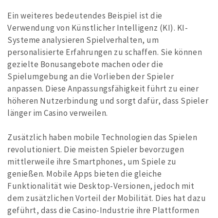
Ein weiteres bedeutendes Beispiel ist die
Verwendung von Künstlicher Intelligenz (KI). KI-
Systeme analysieren Spielverhalten, um
personalisierte Erfahrungen zu schaffen. Sie können
gezielte Bonusangebote machen oder die
Spielumgebung an die Vorlieben der Spieler
anpassen. Diese Anpassungsfähigkeit führt zu einer
höheren Nutzerbindung und sorgt dafür, dass Spieler
länger im Casino verweilen.
Zusätzlich haben mobile Technologien das Spielen
revolutioniert. Die meisten Spieler bevorzugen
mittlerweile ihre Smartphones, um Spiele zu
genießen. Mobile Apps bieten die gleiche
Funktionalität wie Desktop-Versionen, jedoch mit
dem zusätzlichen Vorteil der Mobilität. Dies hat dazu
geführt, dass die Casino-Industrie ihre Plattformen