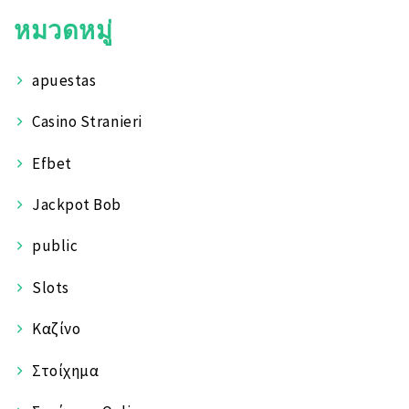
หมวดหมู่
apuestas
Casino Stranieri
Efbet
Jackpot Bob
public
Slots
Καζίνο
Στοίχημα