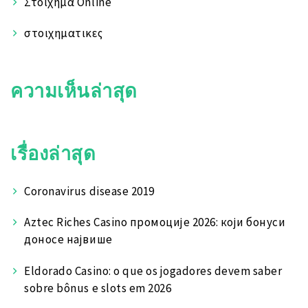
Στοίχημα Online
στοιχηματικες
ความเห็นล่าสุด
เรื่องล่าสุด
Coronavirus disease 2019
Aztec Riches Casino промоције 2026: који бонуси
доносе највише
Eldorado Casino: o que os jogadores devem saber
sobre bônus e slots em 2026