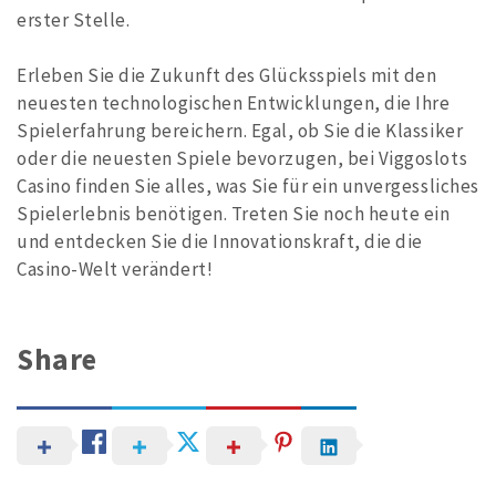
erster Stelle.
Erleben Sie die Zukunft des Glücksspiels mit den
neuesten technologischen Entwicklungen, die Ihre
Spielerfahrung bereichern. Egal, ob Sie die Klassiker
oder die neuesten Spiele bevorzugen, bei Viggoslots
Casino finden Sie alles, was Sie für ein unvergessliches
Spielerlebnis benötigen. Treten Sie noch heute ein
und entdecken Sie die Innovationskraft, die die
Casino-Welt verändert!
Share