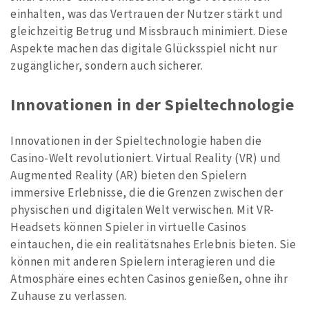
einhalten, was das Vertrauen der Nutzer stärkt und
gleichzeitig Betrug und Missbrauch minimiert. Diese
Aspekte machen das digitale Glücksspiel nicht nur
zugänglicher, sondern auch sicherer.
Innovationen in der Spieltechnologie
Innovationen in der Spieltechnologie haben die
Casino-Welt revolutioniert. Virtual Reality (VR) und
Augmented Reality (AR) bieten den Spielern
immersive Erlebnisse, die die Grenzen zwischen der
physischen und digitalen Welt verwischen. Mit VR-
Headsets können Spieler in virtuelle Casinos
eintauchen, die ein realitätsnahes Erlebnis bieten. Sie
können mit anderen Spielern interagieren und die
Atmosphäre eines echten Casinos genießen, ohne ihr
Zuhause zu verlassen.