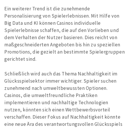
Ein weiterer Trend ist die zunehmende
Personalisierung von Spielerlebnissen. Mit Hilfe von
Big Data und KI können Casinos individuelle
Spielerlebnisse schaffen, die auf den Vorlieben und
dem Verhalten der Nutzer basieren. Dies reicht von
maßgeschneiderten Angeboten bis hin zu speziellen
Promotions, die gezielt an bestimmte Spielergruppen
gerichtet sind.
Schließlich wird auch das Thema Nachhaltigkeit im
Glücksspielsektor immer wichtiger. Spieler suchen
zunehmend nach umweltbewussten Optionen.
Casinos, die umweltfreundliche Praktiken
implementieren und nachhaltige Technologien
nutzen, könnten sich einen Wettbewerbsvorteil
verschaffen. Dieser Fokus auf Nachhaltigkeit könnte
eine neue Ära des verantwortungsvollen Glücksspiels