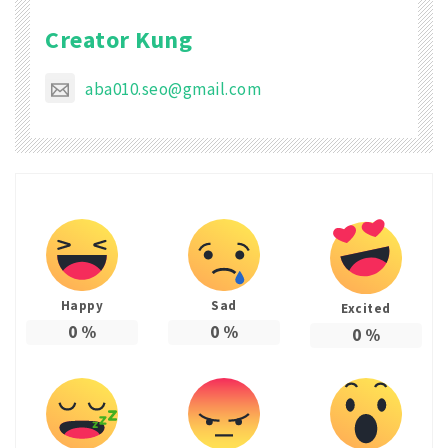
Creator Kung
aba010.seo@gmail.com
Happy
Sad
Excited
0
%
0
%
0
%