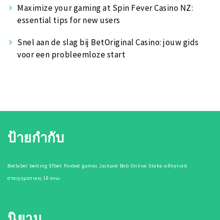
Maximize your gaming at Spin Fever Casino NZ:
essential tips for new users
Snel aan de slag bij BetOriginal Casino: jouw gids
voor een probleemloze start
ป้ายกำกับ
Betlabel
betting
Efbet
Fonbet
games
Jackpot Bob
Online
Stake
αθλητικά
στοιχηματικες 18 ανω
นิยาม