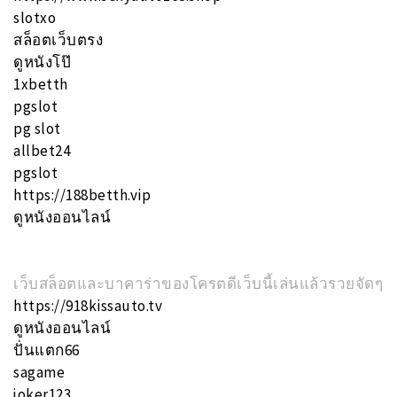
slotxo
สล็อตเว็บตรง
ดูหนังโป๊
1xbetth
pgslot
pg slot
allbet24
pgslot
https://188betth.vip
ดูหนังออนไลน์
เว็บสล็อตและบาคาร่าของโครตดีเว็บนี้เล่นแล้วรวยจัดๆ
https://918kissauto.tv
ดูหนังออนไลน์
ปั่นแตก66
sagame
joker123