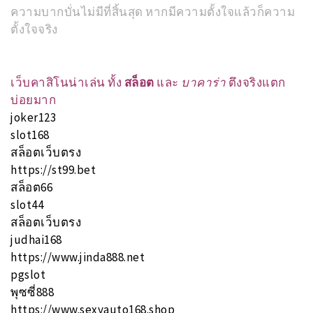
ความบากบั่นไม่มีที่สิ้นสุด หากมีความตั้งใจแล้วก็ความ
ตั้งใจจริง
เว็บคาสิโนน่าเล่น ทั้ง
สล็อต
และ
บาคาร่า
ตึงจริงแตก
บ่อยมาก
joker123
slot168
สล็อตเว็บตรง
https://st99.bet
สล็อต66
slot44
สล็อตเว็บตรง
judhai168
https://www.jinda888.net
pgslot
พุซซี่888
https://www.sexyauto168.shop