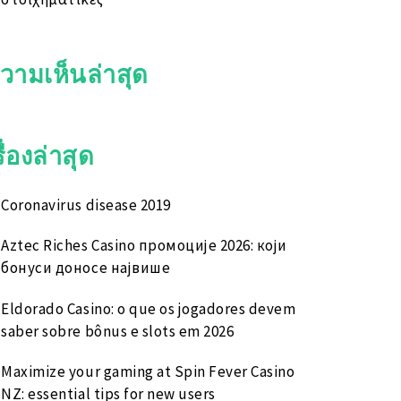
วามเห็นล่าสุด
รื่องล่าสุด
Coronavirus disease 2019
Aztec Riches Casino промоције 2026: који
бонуси доносе највише
Eldorado Casino: o que os jogadores devem
saber sobre bônus e slots em 2026
Maximize your gaming at Spin Fever Casino
NZ: essential tips for new users