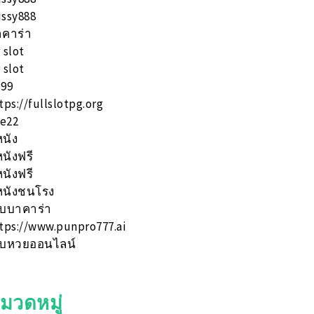
ssy888
คาร่า
 slot
 slot
99
tps://fullslotpg.org
ve22
หนัง
หนังฟรี
หนังฟรี
หนังชนโรง
็บบาคาร่า
tps://www.punpro777.ai
็บหวยออนไลน์
มวดหมู่