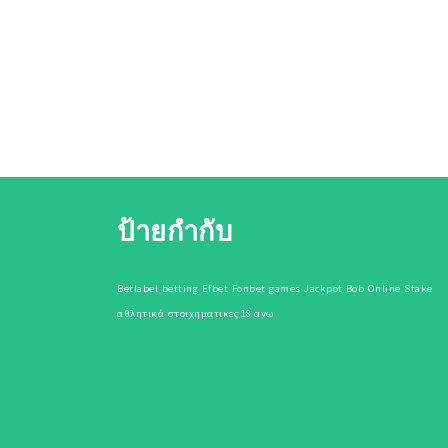
ป้ายกำกับ
Betlabel
betting
Efbet
Fonbet
games
Jackpot Bob
Online
Stake
αθλητικά
στοιχηματικες 18 ανω