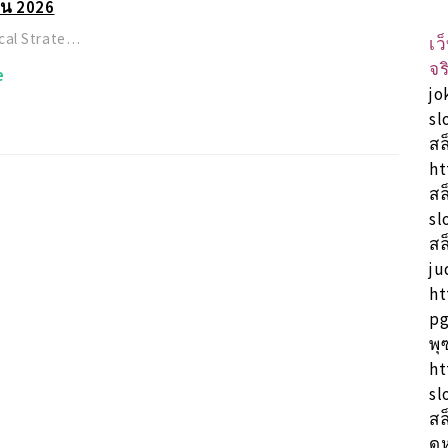
ยน 2026
cal Strate…
เว
จร
e
jo
sl
สล
ht
สล
sl
สล
ju
ht
pg
พุ
ht
sl
สล
ดู