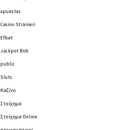
apuestas
Casino Stranieri
Efbet
Jackpot Bob
public
Slots
Καζίνο
Στοίχημα
Στοίχημα Online
στοιχηματικες