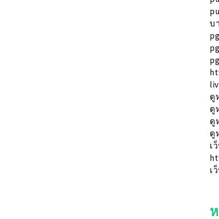
pu
บา
pg
pg
pg
ht
li
ดู
ดู
ดู
ดู
เว
ht
เว
ห