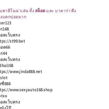
็บคาสิโนน่าเล่น ทั้ง
สล็อต
และ
บาคาร่า
ตึง
ิงแตกบ่อยมาก
ker123
ot168
็อตเว็บตรง
tps://st99.bet
็อต66
ot44
็อตเว็บตรง
dhai168
tps://www.jinda888.net
slot
ซซี่888
tps://www.sexyauto168.shop
otxo
็อตเว็บตรง
หนังโป๊