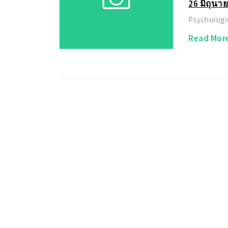
26 มิถุนา
Psychologi
Read Mor