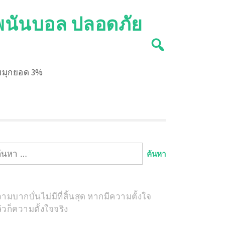
พนันบอล ปลอดภัย
ียมุกยอด 3%
นหา
หรับ:
ามบากบั่นไม่มีที่สิ้นสุด หากมีความตั้งใจ
้วก็ความตั้งใจจริง