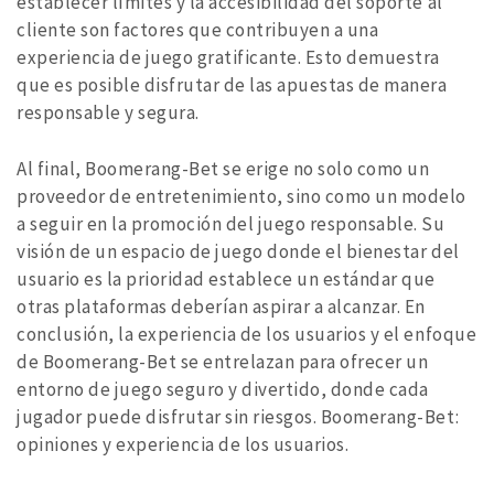
establecer límites y la accesibilidad del soporte al
cliente son factores que contribuyen a una
experiencia de juego gratificante. Esto demuestra
que es posible disfrutar de las apuestas de manera
responsable y segura.
Al final, Boomerang-Bet se erige no solo como un
proveedor de entretenimiento, sino como un modelo
a seguir en la promoción del juego responsable. Su
visión de un espacio de juego donde el bienestar del
usuario es la prioridad establece un estándar que
otras plataformas deberían aspirar a alcanzar. En
conclusión, la experiencia de los usuarios y el enfoque
de Boomerang-Bet se entrelazan para ofrecer un
entorno de juego seguro y divertido, donde cada
jugador puede disfrutar sin riesgos. Boomerang-Bet:
opiniones y experiencia de los usuarios.