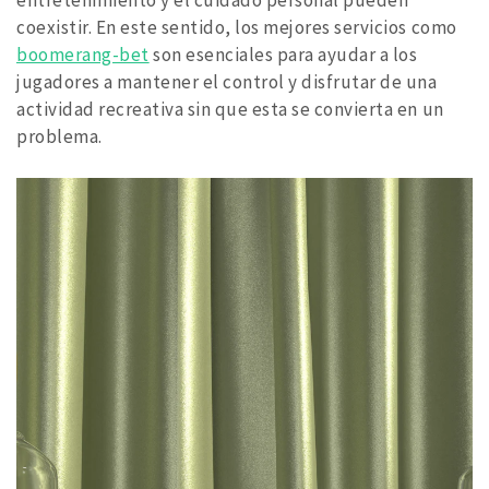
coexistir. En este sentido, los mejores servicios como
boomerang-bet
son esenciales para ayudar a los
jugadores a mantener el control y disfrutar de una
actividad recreativa sin que esta se convierta en un
problema.