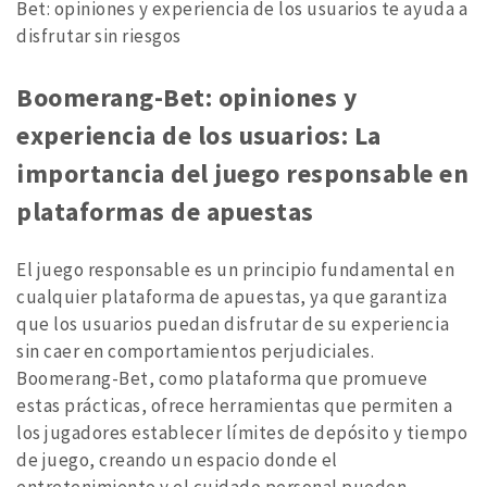
Bet: opiniones y experiencia de los usuarios te ayuda a
disfrutar sin riesgos
Boomerang-Bet: opiniones y
experiencia de los usuarios: La
importancia del juego responsable en
plataformas de apuestas
El juego responsable es un principio fundamental en
cualquier plataforma de apuestas, ya que garantiza
que los usuarios puedan disfrutar de su experiencia
sin caer en comportamientos perjudiciales.
Boomerang-Bet, como plataforma que promueve
estas prácticas, ofrece herramientas que permiten a
los jugadores establecer límites de depósito y tiempo
de juego, creando un espacio donde el
entretenimiento y el cuidado personal pueden