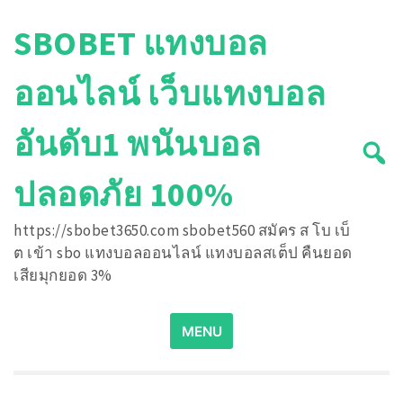
Skip
SBOBET แทงบอล
to
content
ออนไลน์ เว็บแทงบอล
อันดับ1 พนันบอล
ปลอดภัย 100%
https://sbobet3650.com sbobet560 สมัคร ส โบ เบ็
ต เข้า sbo แทงบอลออนไลน์ แทงบอลสเต็ป คืนยอด
เสียมุกยอด 3%
Search
MENU
for: