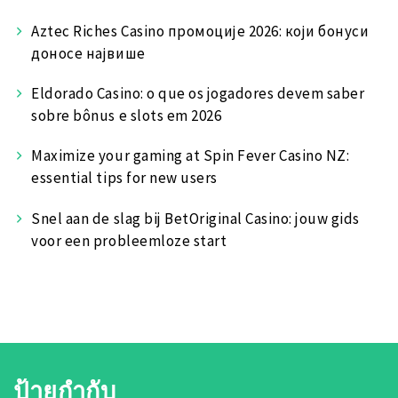
Aztec Riches Casino промоције 2026: који бонуси
доносе највише
Eldorado Casino: o que os jogadores devem saber
sobre bônus e slots em 2026
Maximize your gaming at Spin Fever Casino NZ:
essential tips for new users
Snel aan de slag bij BetOriginal Casino: jouw gids
voor een probleemloze start
ป้ายกำกับ