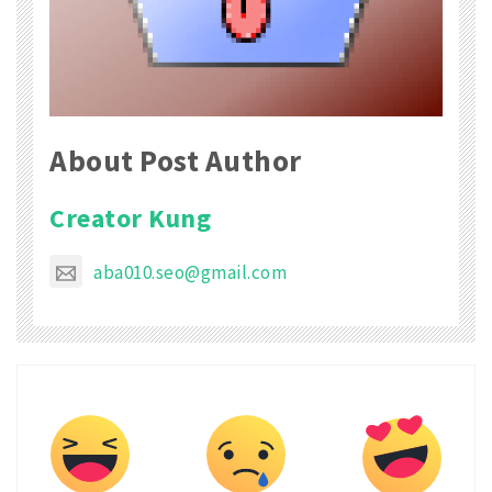
About Post Author
Creator Kung
aba010.seo@gmail.com