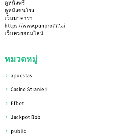
ดูหนังฟรี
ดูหนังชนโรง
เว็บบาคาร่า
https://www.punpro777.ai
เว็บหวยออนไลน์
หมวดหมู่
apuestas
Casino Stranieri
Efbet
Jackpot Bob
public