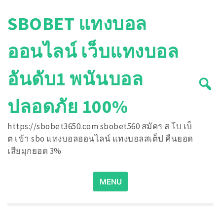
Skip
SBOBET แทงบอล
to
content
ออนไลน์ เว็บแทงบอล
อันดับ1 พนันบอล
ปลอดภัย 100%
https://sbobet3650.com sbobet560 สมัคร ส โบ เบ็
ต เข้า sbo แทงบอลออนไลน์ แทงบอลสเต็ป คืนยอด
เสียมุกยอด 3%
Search
MENU
for: