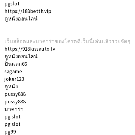
pgslot
https://188betth.vip
ดูหนังออนไลน์
เว็บสล็อตและบาคาร่าของโครตดีเว็บนี้เล่นแล้วรวยจัดๆ
https://918kissauto.tv
ดูหนังออนไลน์
ปั่นแตก66
sagame
joker123
ดูหนัง
pussy888
pussy888
บาคาร่า
pg slot
pg slot
pg99