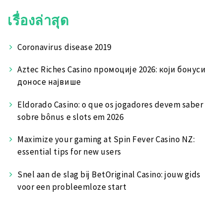
เรื่องล่าสุด
Coronavirus disease 2019
Aztec Riches Casino промоције 2026: који бонуси
доносе највише
Eldorado Casino: o que os jogadores devem saber
sobre bônus e slots em 2026
Maximize your gaming at Spin Fever Casino NZ:
essential tips for new users
Snel aan de slag bij BetOriginal Casino: jouw gids
voor een probleemloze start