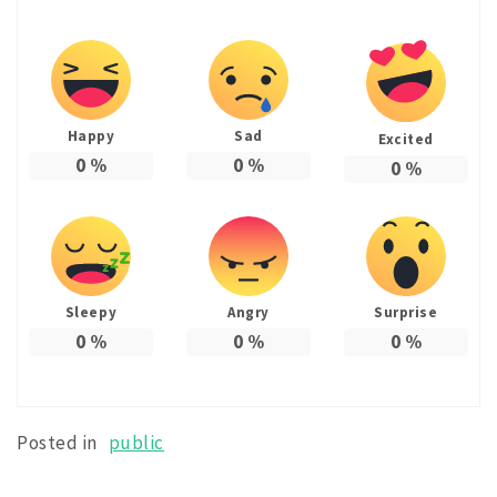
Happy
Sad
Excited
0
%
0
%
0
%
Sleepy
Angry
Surprise
0
%
0
%
0
%
Posted in
public