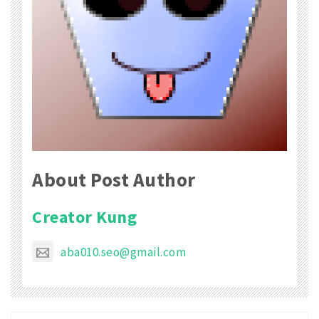
About Post Author
Creator Kung
aba010.seo@gmail.com