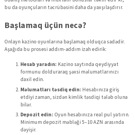
bu da oyunçuların təcrübəsini daha da yaxşılaşdırır.
Başlamaq üçün necə?
Onlayn kazino oyunlarına başlamaq olduqca sadədir.
Aşağıda bu prosesi addım-addım izah edirik:
Hesab yaradın:
Kazino saytında qeydiyyat
formunu dolduraraq şəxsi məlumatlarınızı
daxil edin.
Məlumatları təsdiq edin:
Hesabınıza giriş
etdiyi zaman, sizdən kimlik təsdiqi tələb oluna
bilər.
Depozit edin:
Oyun hesabınıza real pul yatırın.
Minimum depozit məbləği 5–10 AZN arasında
dəyişir.