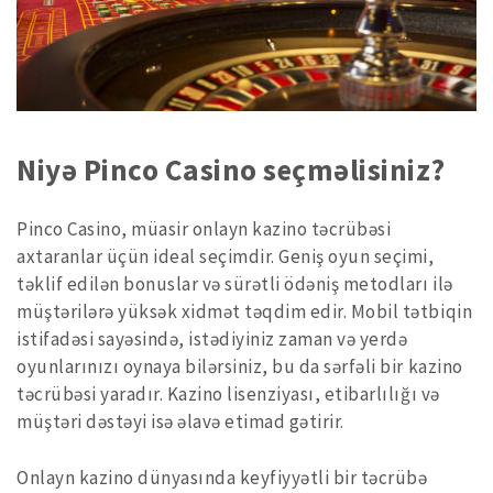
Niyə Pinco Casino seçməlisiniz?
Pinco Casino, müasir onlayn kazino təcrübəsi
axtaranlar üçün ideal seçimdir. Geniş oyun seçimi,
təklif edilən bonuslar və sürətli ödəniş metodları ilə
müştərilərə yüksək xidmət təqdim edir. Mobil tətbiqin
istifadəsi sayəsində, istədiyiniz zaman və yerdə
oyunlarınızı oynaya bilərsiniz, bu da sərfəli bir kazino
təcrübəsi yaradır. Kazino lisenziyası, etibarlılığı və
müştəri dəstəyi isə əlavə etimad gətirir.
Onlayn kazino dünyasında keyfiyyətli bir təcrübə