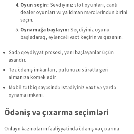
Oyun seçin:
Sevdiyiniz slot oyunları, canlı
dealer oyunları və ya idman mərclərindən birini
seçin.
Oynamağa başlayın:
Seçdiyiniz oyunu
başladaraq, əyləncəli vaxt keçirin və qazanın.
Sadə qeydiyyat prosesi, yeni başlayanlar üçün
asandır.
Tez ödəniş imkanları, pulunuzu sürətlə geri
almanıza kömək edir.
Mobil tətbiq sayəsində istədiyiniz vaxt və yerdə
oynama imkanı.
Ödəniş və çıxarma seçimləri
Onlayn kazinoların fəaliyyətində ödəniş və çıxarma