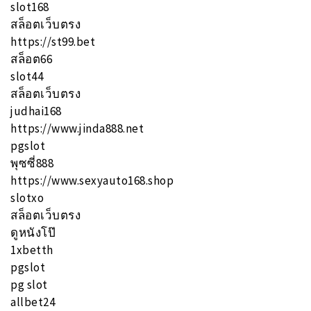
slot168
สล็อตเว็บตรง
https://st99.bet
สล็อต66
slot44
สล็อตเว็บตรง
judhai168
https://www.jinda888.net
pgslot
พุซซี่888
https://www.sexyauto168.shop
slotxo
สล็อตเว็บตรง
ดูหนังโป๊
1xbetth
pgslot
pg slot
allbet24