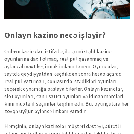
Onlayn kazino necə işləyir?
Onlayn kazinolar, istifadəçilərə müxtəlif kazino
oyunlarına daxil olmaq, real pul qazanmaq və
əyləncəli vaxt keçirmək imkanı tanıyır. Oyunçular,
saytda qeydiyyatdan keçdikdən sonra hesab açaraq
real pul yatırmalı, sonrasında istədikləri oyunları
seçərək oynamağa başlaya bilərlər. Onlayn kazinolar,
slot oyunları, canlı satıcı oyunları və idman mərcləri
kimi müxtəlif seçimlər təqdim edir. Bu, oyunçulara hər
zövqə uyğun əyləncə imkanı yaradır.
Həmçinin, onlayn kazinolar müştəri dəstəyi, sürətli
ödəniş metodları və müxtəlif bonuslar təklif edir ki,