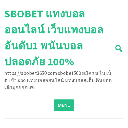
Skip
SBOBET แทงบอล
to
content
ออนไลน์ เว็บแทงบอล
อันดับ1 พนันบอล
ปลอดภัย 100%
https://sbobet3650.com sbobet560 สมัคร ส โบ เบ็
ต เข้า sbo แทงบอลออนไลน์ แทงบอลสเต็ป คืนยอด
เสียมุกยอด 3%
Search
MENU
for: