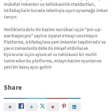
mükafat imkanları və təhlükəsizlik standartları,
istifadəçilərin burada rahatlıqla oyun oynamağa imkan
tanıyır.
Yeniliklərlə dolu bir kazino təcrübəsi üçün “pin-up-
azerbaijan.pro” saytını ziyarət etməyi unutmayın.
Platforma, istifadəçilərə yeni imkanlar təqdim edir və
yaxın zamanlarda daha da inkişaf etdiriləcək.
Oyuncular üçün əyləncəli və təhlükəsiz bir mühit
təmin edən bu platforma, onlayn kazino oyunlarına
yeni bir baxış açısı gətirir.
Share