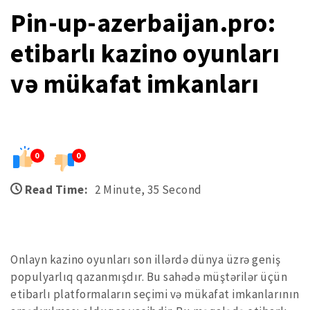
Pin-up-azerbaijan.pro:
etibarlı kazino oyunları
və mükafat imkanları
0
0
Read Time:
2 Minute, 35 Second
Onlayn kazino oyunları son illərdə dünya üzrə geniş
populyarlıq qazanmışdır. Bu sahədə müştərilər üçün
etibarlı platformaların seçimi və mükafat imkanlarının