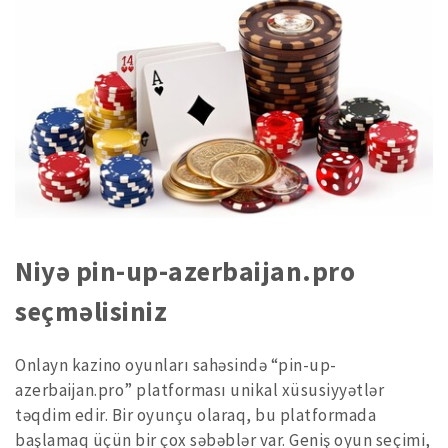
Niyə pin-up-azerbaijan.pro
seçməlisiniz
Onlayn kazino oyunları sahəsində “pin-up-
azerbaijan.pro” platforması unikal xüsusiyyətlər
təqdim edir. Bir oyunçu olaraq, bu platformada
başlamaq üçün bir çox səbəblər var. Geniş oyun seçimi,