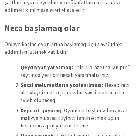
şərtləri, oyun qaydaları və mükafatların necə əldə
edilməsi kimi məsələləri əhatə edir.
Necə başlamaq olar
Onlayn kazino oyunlarına başlamaq üçün aşağıdakı
addımları izləmək vacibdir:
Qeydiyyat yaratmaq:
“pin-up-azerbaijan.pro”
saytında yeni bir hesab yaratmalısınız.
Şəxsi məlumatların yoxlanılması:
Hesabınızı
aktivləşdirmək üçün sizdən şəxsi məlumatlar
tələb olunacaq.
Depozit qoymaq:
Oyunlara başlamadan əvvəl
maliyyə müstəqilliyinizi təmin etmək üçün
hesabınıza pul yatırmalısınız.
Oyun seçmək:
Təklif olunan kazino oyunları