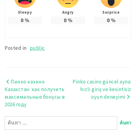
Sleepy
Angry
Surprise
0
%
0
%
0
%
Posted in
public
Пинко казино
Pinko casino güncel ayna:
แนะแนว
Казахстан: как получить
hızlı giriş ve kesintisiz
เรื่อง
максимальные бонусы в
oyun deneyimi
2026 году
ค้นหา
สำหรับ: