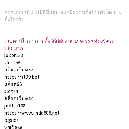
ความบากบั่นไม่มีที่สิ้นสุด หากมีความตั้งใจแล้วก็ความ
ตั้งใจจริง
เว็บคาสิโนน่าเล่น ทั้ง
สล็อต
และ
บาคาร่า
ตึงจริงแตก
บ่อยมาก
joker123
slot168
สล็อตเว็บตรง
https://st99.bet
สล็อต66
slot44
สล็อตเว็บตรง
judhai168
https://www.jinda888.net
pgslot
พุซซี่888