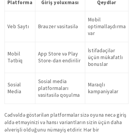
Platforma
Giriş yoluxması
Qeydlər
Mobil
Veb Saytı
Brauzer vasitəsilə
optimallaşdırma
var
İstifadəçilər
Mobil
App Store və Play
üçün mükafatlı
Tətbiq
Store-dan endirilir
bonuslar
Sosial media
Sosial
Maraqlı
platformaları
Media
kampaniyalar
vasitəsilə qoşulma
Cədvəldə göstərilən platformalar sizə oyuna necə giriş
əldə etməyinizi və hansı variantların sizin üçün daha
əlverişli olduğunu nümayiş etdirir. Hər bir