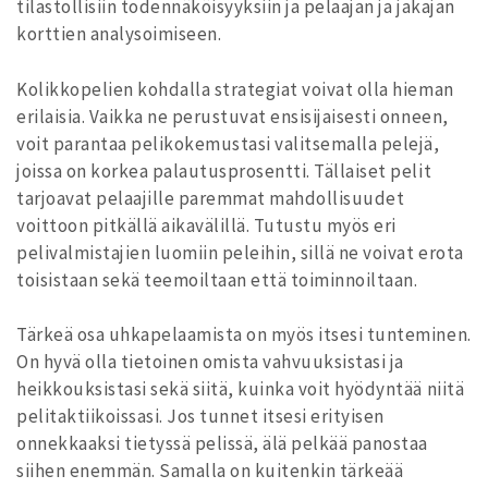
tilastollisiin todennäköisyyksiin ja pelaajan ja jakajan
korttien analysoimiseen.
Kolikkopelien kohdalla strategiat voivat olla hieman
erilaisia. Vaikka ne perustuvat ensisijaisesti onneen,
voit parantaa pelikokemustasi valitsemalla pelejä,
joissa on korkea palautusprosentti. Tällaiset pelit
tarjoavat pelaajille paremmat mahdollisuudet
voittoon pitkällä aikavälillä. Tutustu myös eri
pelivalmistajien luomiin peleihin, sillä ne voivat erota
toisistaan sekä teemoiltaan että toiminnoiltaan.
Tärkeä osa uhkapelaamista on myös itsesi tunteminen.
On hyvä olla tietoinen omista vahvuuksistasi ja
heikkouksistasi sekä siitä, kuinka voit hyödyntää niitä
pelitaktiikoissasi. Jos tunnet itsesi erityisen
onnekkaaksi tietyssä pelissä, älä pelkää panostaa
siihen enemmän. Samalla on kuitenkin tärkeää