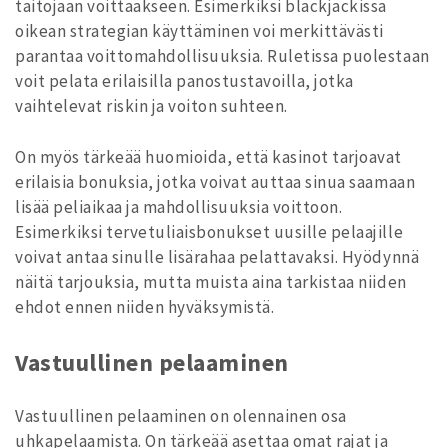
taitojaan voittaakseen. Esimerkiksi blackjackissa
oikean strategian käyttäminen voi merkittävästi
parantaa voittomahdollisuuksia. Ruletissa puolestaan
voit pelata erilaisilla panostustavoilla, jotka
vaihtelevat riskin ja voiton suhteen.
On myös tärkeää huomioida, että kasinot tarjoavat
erilaisia bonuksia, jotka voivat auttaa sinua saamaan
lisää peliaikaa ja mahdollisuuksia voittoon.
Esimerkiksi tervetuliaisbonukset uusille pelaajille
voivat antaa sinulle lisärahaa pelattavaksi. Hyödynnä
näitä tarjouksia, mutta muista aina tarkistaa niiden
ehdot ennen niiden hyväksymistä.
Vastuullinen pelaaminen
Vastuullinen pelaaminen on olennainen osa
uhkapelaamista. On tärkeää asettaa omat rajat ja