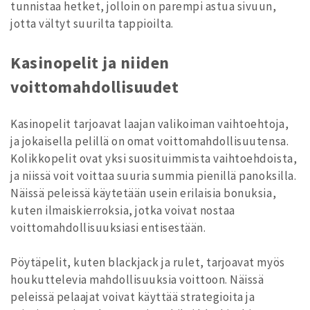
tunnistaa hetket, jolloin on parempi astua sivuun,
jotta vältyt suurilta tappioilta.
Kasinopelit ja niiden
voittomahdollisuudet
Kasinopelit tarjoavat laajan valikoiman vaihtoehtoja,
ja jokaisella pelillä on omat voittomahdollisuutensa.
Kolikkopelit ovat yksi suosituimmista vaihtoehdoista,
ja niissä voit voittaa suuria summia pienillä panoksilla.
Näissä peleissä käytetään usein erilaisia bonuksia,
kuten ilmaiskierroksia, jotka voivat nostaa
voittomahdollisuuksiasi entisestään.
Pöytäpelit, kuten blackjack ja rulet, tarjoavat myös
houkuttelevia mahdollisuuksia voittoon. Näissä
peleissä pelaajat voivat käyttää strategioita ja