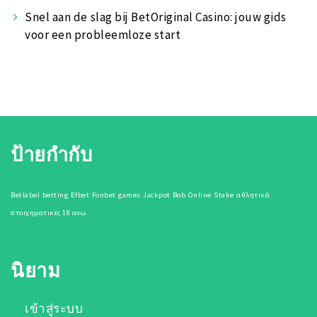
Snel aan de slag bij BetOriginal Casino: jouw gids
voor een probleemloze start
ป้ายกำกับ
Betlabel
betting
Efbet
Fonbet
games
Jackpot Bob
Online
Stake
αθλητικά
στοιχηματικες 18 ανω
นิยาม
เข้าสู่ระบบ