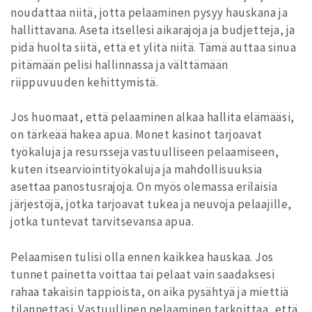
noudattaa niitä, jotta pelaaminen pysyy hauskana ja
hallittavana. Aseta itsellesi aikarajoja ja budjetteja, ja
pidä huolta siitä, että et ylitä niitä. Tämä auttaa sinua
pitämään pelisi hallinnassa ja välttämään
riippuvuuden kehittymistä.
Jos huomaat, että pelaaminen alkaa hallita elämääsi,
on tärkeää hakea apua. Monet kasinot tarjoavat
työkaluja ja resursseja vastuulliseen pelaamiseen,
kuten itsearviointityökaluja ja mahdollisuuksia
asettaa panostusrajoja. On myös olemassa erilaisia
järjestöjä, jotka tarjoavat tukea ja neuvoja pelaajille,
jotka tuntevat tarvitsevansa apua.
Pelaamisen tulisi olla ennen kaikkea hauskaa. Jos
tunnet painetta voittaa tai pelaat vain saadaksesi
rahaa takaisin tappioista, on aika pysähtyä ja miettiä
tilannettasi. Vastuullinen pelaaminen tarkoittaa, että