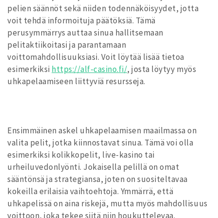
pelien säännöt sekä niiden todennäköisyydet, jotta
voit tehdä informoituja päätöksiä. Tämä
perusymmärrys auttaa sinua hallitsemaan
pelitaktiikoitasi ja parantamaan
voittomahdollisuuksiasi. Voit löytää lisää tietoa
esimerkiksi
https://alf-casino.fi/
, josta löytyy myös
uhkapelaamiseen liittyviä resursseja.
Ensimmäinen askel uhkapelaamisen maailmassa on
valita pelit, jotka kiinnostavat sinua. Tämä voi olla
esimerkiksi kolikkopelit, live-kasino tai
urheiluvedonlyönti. Jokaisella pelillä on omat
sääntönsä ja strategiansa, joten on suositeltavaa
kokeilla erilaisia vaihtoehtoja. Ymmärrä, että
uhkapelissä on aina riskejä, mutta myös mahdollisuus
voittoon, joka tekee siitä niin houkuttelevaa.