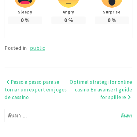
Sleepy
Angry
Surprise
0
%
0
%
0
%
Posted in
public
Passo a passo para se
Optimal strategi for online
แนะแนว
tornar um expert em jogos
casino En avansert guide
เรื่อง
de cassino
for spillere
ค้นหา
สำหรับ: