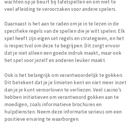
wachten op je beurt bij tafelspellen en om niet te
veel afleiding te veroorzaken voor andere spelers.
Daarnaast is het aan te raden om je in te lezen in de
specifieke regels van de spellen die je wilt spelen. Elk
spel heeft zijn eigen set regels en strategieën, en het
is respectvol om deze te begrijpen. Dit zorgt ervoor
dat je niet alleen een goede indruk maakt, maar ook
het spel voor jezelf en anderen leuker maakt.
Ook is het belangrijk om verantwoordelijk te gokken.
Dit betekent dat je je limieten kent en niet meer inzet
dan je je kunt veroorloven te verliezen. Veel casino’s
hebben initiatieven om verantwoord gokken aan te
moedigen, zoals informatieve brochures en
hulpdiensten. Neem deze informatie serieus om een
positieve ervaring te waarborgen.