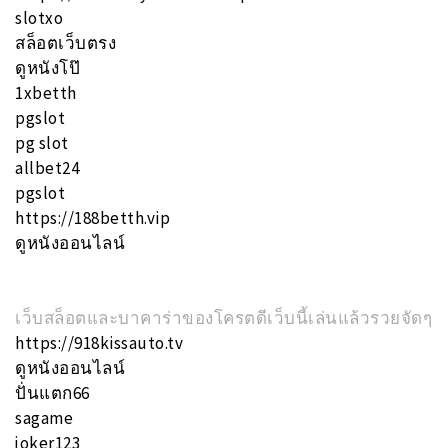
slotxo
สล็อตเว็บตรง
ดูหนังโป๊
1xbetth
pgslot
pg slot
allbet24
pgslot
https://188betth.vip
ดูหนังออนไลน์
เว็บสล็อตและบาคาร่าของโครตดีเว็บนี้เล่นแล้วรวยจัดๆ
https://918kissauto.tv
ดูหนังออนไลน์
ปั่นแตก66
sagame
joker123