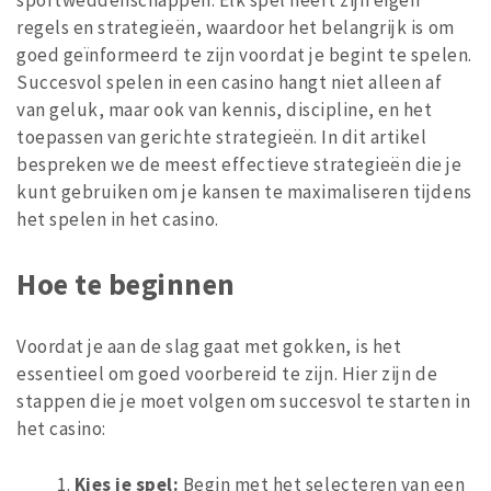
sportweddenschappen. Elk spel heeft zijn eigen
regels en strategieën, waardoor het belangrijk is om
goed geïnformeerd te zijn voordat je begint te spelen.
Succesvol spelen in een casino hangt niet alleen af
van geluk, maar ook van kennis, discipline, en het
toepassen van gerichte strategieën. In dit artikel
bespreken we de meest effectieve strategieën die je
kunt gebruiken om je kansen te maximaliseren tijdens
het spelen in het casino.
Hoe te beginnen
Voordat je aan de slag gaat met gokken, is het
essentieel om goed voorbereid te zijn. Hier zijn de
stappen die je moet volgen om succesvol te starten in
het casino:
Kies je spel:
Begin met het selecteren van een