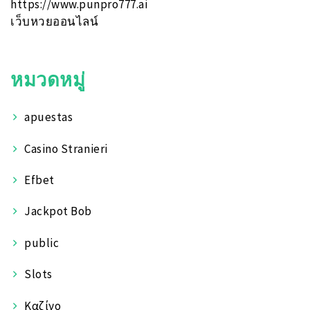
https://www.punpro777.ai
เว็บหวยออนไลน์
หมวดหมู่
apuestas
Casino Stranieri
Efbet
Jackpot Bob
public
Slots
Καζίνο