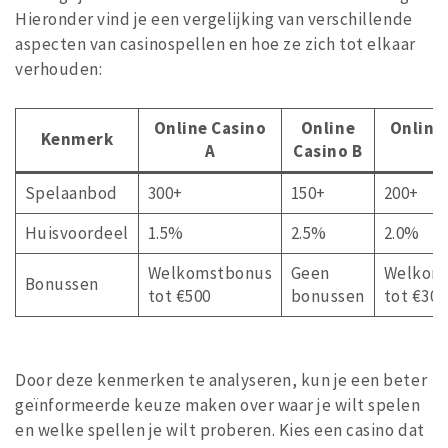
Hieronder vind je een vergelijking van verschillende
aspecten van casinospellen en hoe ze zich tot elkaar
verhouden:
Online Casino
Online
Online
Kenmerk
A
Casino B
Spelaanbod
300+
150+
200+
Huisvoordeel
1.5%
2.5%
2.0%
Welkomstbonus
Geen
Welkom
Bonussen
tot €500
bonussen
tot €300
Door deze kenmerken te analyseren, kun je een beter
geïnformeerde keuze maken over waar je wilt spelen
en welke spellen je wilt proberen. Kies een casino dat