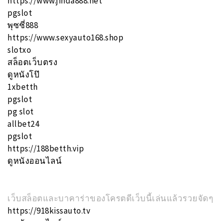
https://www.jinda888.net
pgslot
พุซซี่888
https://www.sexyauto168.shop
slotxo
สล็อตเว็บตรง
ดูหนังโป๊
1xbetth
pgslot
pg slot
allbet24
pgslot
https://188betth.vip
ดูหนังออนไลน์
เว็บสล็อตและบาคาร่าของโครตดีเว็บนี้เล่นแล้วรวยจัดๆ
https://918kissauto.tv