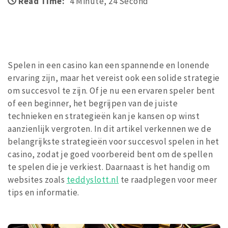
Read Time:
4 Minute, 24 Second
Spelen in een casino kan een spannende en lonende
ervaring zijn, maar het vereist ook een solide strategie
om succesvol te zijn. Of je nu een ervaren speler bent
of een beginner, het begrijpen van de juiste
technieken en strategieën kan je kansen op winst
aanzienlijk vergroten. In dit artikel verkennen we de
belangrijkste strategieën voor succesvol spelen in het
casino, zodat je goed voorbereid bent om de spellen
te spelen die je verkiest. Daarnaast is het handig om
websites zoals
teddyslott.nl
te raadplegen voor meer
tips en informatie.