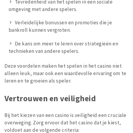
Tevredenheid van het spelen in een sociale
omgeving met andere spelers.
Verleidelijke bonussen en promoties die je
bankroll kunnen vergroten.
De kans om meer te leren over strategieën en
technieken van andere spelers.
Deze voordelen maken het spelen in het casino niet
alleen leuk, maar ook een waardevolle ervaring om te
leren en te groeien als speler.
Vertrouwen en veiligheid
Bij het kiezen van een casino is veiligheid een cruciale
overweging. Zorg ervoor dat het casino dat je kiest,
voldoet aan de volgende criteria: