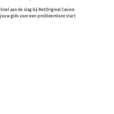
Snel aan de slag bij BetOriginal Casino:
jouw gids voor een probleemloze start