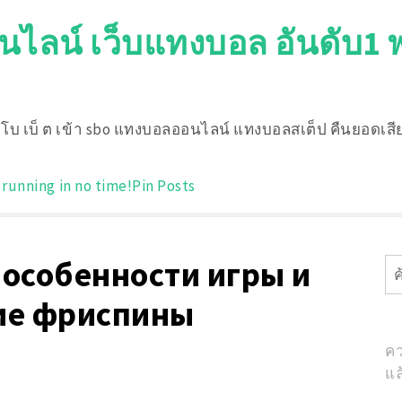
ลน์ เว็บแทงบอล อันดับ1 
ส โบ เบ็ ต เข้า sbo แทงบอลออนไลน์ แทงบอลสเต็ป คืนยอดเส
Search
 running in no time!
Pin Posts
for:
 особенности игры и
ค้
สำ
ие фриспины
คว
แล