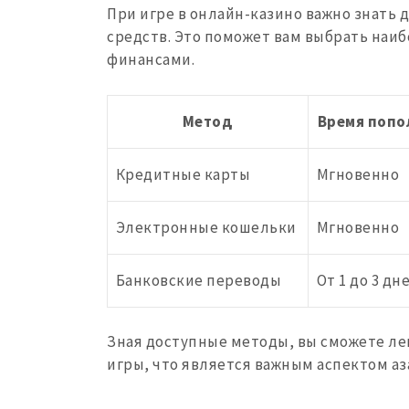
При игре в онлайн-казино важно знать
средств. Это поможет вам выбрать наи
финансами.
Метод
Время попо
Кредитные карты
Мгновенно
Электронные кошельки
Мгновенно
Банковские переводы
От 1 до 3 дн
Зная доступные методы, вы сможете ле
игры, что является важным аспектом аз