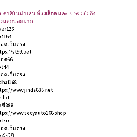
็บคาสิโนน่าเล่น ทั้ง
สล็อต
และ
บาคาร่า
ตึง
ิงแตกบ่อยมาก
ker123
ot168
็อตเว็บตรง
tps://st99.bet
็อต66
ot44
็อตเว็บตรง
dhai168
tps://www.jinda888.net
slot
ซซี่888
tps://www.sexyauto168.shop
otxo
็อตเว็บตรง
หนังโป๊