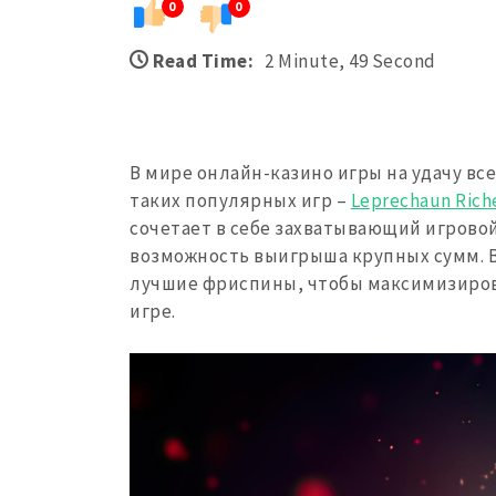
0
0
Read Time:
2 Minute, 49 Second
В мире онлайн-казино игры на удачу вс
таких популярных игр –
Leprechaun Rich
сочетает в себе захватывающий игрово
возможность выигрыша крупных сумм. В
лучшие фриспины, чтобы максимизирова
игре.