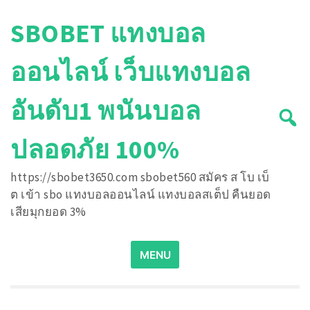
Skip
SBOBET แทงบอล
to
content
ออนไลน์ เว็บแทงบอล
อันดับ1 พนันบอล
ปลอดภัย 100%
https://sbobet3650.com sbobet560 สมัคร ส โบ เบ็
ต เข้า sbo แทงบอลออนไลน์ แทงบอลสเต็ป คืนยอด
เสียมุกยอด 3%
Search
MENU
for: