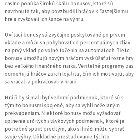
casino ponúka širokú škálu bonusov, ktoré sú
navrhnuté tak, aby povzbudili hráčov k častejšiemu
hre a zvyšovali ich šance na výhru.
Uvítací bonusy sú zvyčajne poskytované po prvom
vklade a môžu sa pohybovať od percentuálnych zliav
na prvý vklad po voľné točenia na automatoch. Tieto
bonusy umožňujú novým hráčom vyskúšať si rôzne hry
bez veľkého finančného rizika. Veriteľné programy zas
odmeňujú hráčov za ich lojalitu, čím ich motivujú, aby
sa vracali a pokračovali v hraní.
Hráči by si mali byť vedomí podmienok, ktoré sú s
týmito bonusmi spojené, aby sa vyhli neželaným
prekvapeniam. Niektoré bonusy môžu vyžadovať
splnenie určitých stávkových podmienok, ktoré je
potrebné splniť predtým, ako si hráči môžu vybrať
svoje výhry. Dôkladné preštudovanie týchto