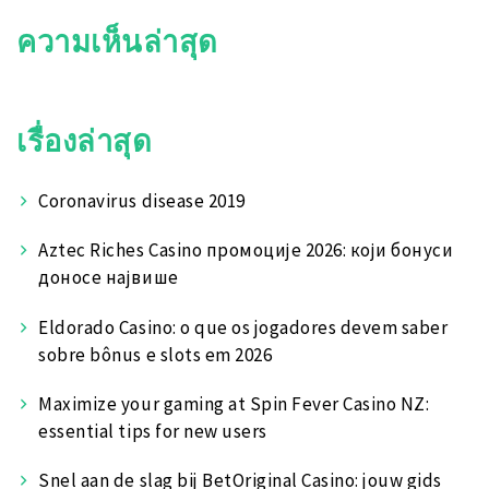
ความเห็นล่าสุด
เรื่องล่าสุด
Coronavirus disease 2019
Aztec Riches Casino промоције 2026: који бонуси
доносе највише
Eldorado Casino: o que os jogadores devem saber
sobre bônus e slots em 2026
Maximize your gaming at Spin Fever Casino NZ:
essential tips for new users
Snel aan de slag bij BetOriginal Casino: jouw gids