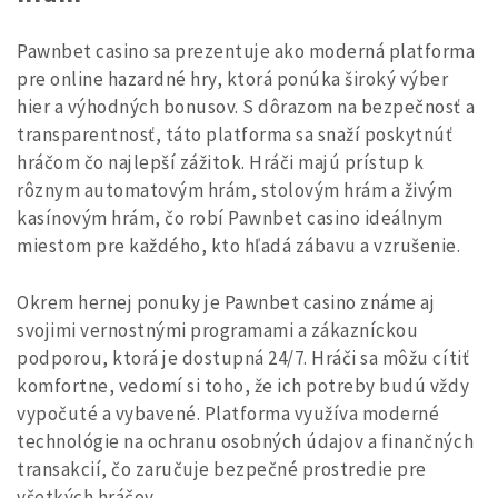
Pawnbet casino sa prezentuje ako moderná platforma
pre online hazardné hry, ktorá ponúka široký výber
hier a výhodných bonusov. S dôrazom na bezpečnosť a
transparentnosť, táto platforma sa snaží poskytnúť
hráčom čo najlepší zážitok. Hráči majú prístup k
rôznym automatovým hrám, stolovým hrám a živým
kasínovým hrám, čo robí Pawnbet casino ideálnym
miestom pre každého, kto hľadá zábavu a vzrušenie.
Okrem hernej ponuky je Pawnbet casino známe aj
svojimi vernostnými programami a zákazníckou
podporou, ktorá je dostupná 24/7. Hráči sa môžu cítiť
komfortne, vedomí si toho, že ich potreby budú vždy
vypočuté a vybavené. Platforma využíva moderné
technológie na ochranu osobných údajov a finančných
transakcií, čo zaručuje bezpečné prostredie pre
všetkých hráčov.