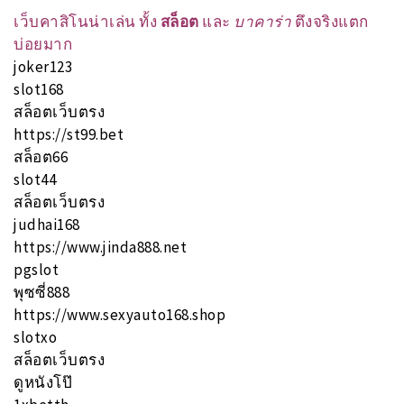
เว็บคาสิโนน่าเล่น ทั้ง
สล็อต
และ
บาคาร่า
ตึงจริงแตก
บ่อยมาก
joker123
slot168
สล็อตเว็บตรง
https://st99.bet
สล็อต66
slot44
สล็อตเว็บตรง
judhai168
https://www.jinda888.net
pgslot
พุซซี่888
https://www.sexyauto168.shop
slotxo
สล็อตเว็บตรง
ดูหนังโป๊