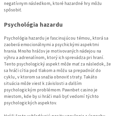
negatívnym následkom, ktoré hazardné hry môžu
spôsobiť.
Psychológia hazardu
Psychológia hazardu je fascinujúcou témou, ktorá sa
zaoberá emocionálnymi a psychickými aspektmi
hrania. Mnoho hráčov je motivovaných nádejou na
výhru a adrenalínom, ktorý ich sprevádza pri hraní.
Tento psychologický aspekt môže mať za následok, že
sa hráči cítia pod tlakom a môžu sa prepadnúť do
cyklu, v ktorom sa snažia obnoviť straty. Takáto
situácia môže viesť k závislosti a ďalším
psychologickým problémom. Pawnbet casino je
miestom, kde by si hráči mali byť vedomí týchto
psychologických aspektov.
Hráči často vyhľadávajú pocity vzrušenia a úspechu,