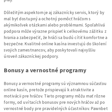
Dôležitým aspektom je aj zákaznícky servis, ktorý by
mal byť dostupný a ochotný pomôcť hráčom s
akýmikoľvek otázkami alebo problémami. Spoľahlivá
podpora môže výrazne prispieť k celkovému zážitku z
hrania a zabezpečiť, že hráči sa budú cítiť komfortne a
bezpečne. Kvalitné online kasína investujú do školení
svojich zamestnancov, aby poskytovali najvyššiu
úroveň zákazníckej podpory.
Bonusy a vernostné programy
Bonusy a vernostné programy sú významnou súčasťou
online kasín, pretože prispievajú k atraktivite a
motivácii pre hráčov. Tieto programy môžu mať rôzne
formy, od uvítacích bonusov pre nových hráčov až po
vernostné body pre pravidelných účastníkov. Pawnbet