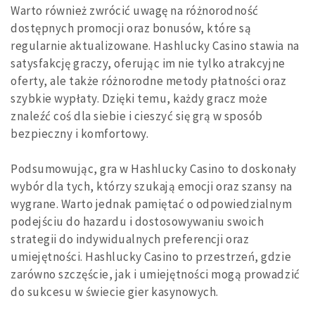
Warto również zwrócić uwagę na różnorodność
dostępnych promocji oraz bonusów, które są
regularnie aktualizowane. Hashlucky Casino stawia na
satysfakcję graczy, oferując im nie tylko atrakcyjne
oferty, ale także różnorodne metody płatności oraz
szybkie wypłaty. Dzięki temu, każdy gracz może
znaleźć coś dla siebie i cieszyć się grą w sposób
bezpieczny i komfortowy.
Podsumowując, gra w Hashlucky Casino to doskonały
wybór dla tych, którzy szukają emocji oraz szansy na
wygrane. Warto jednak pamiętać o odpowiedzialnym
podejściu do hazardu i dostosowywaniu swoich
strategii do indywidualnych preferencji oraz
umiejętności. Hashlucky Casino to przestrzeń, gdzie
zarówno szczęście, jak i umiejętności mogą prowadzić
do sukcesu w świecie gier kasynowych.