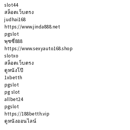
slot44
สล็อตเว็บตรง
judhai168
https://www.jinda888.net
pgslot
พุซซี่888
https://www.sexyauto168.shop
slotxo
สล็อตเว็บตรง
ดูหนังโป๊
1xbetth
pgslot
pg slot
allbet24
pgslot
https://188betth.vip
ดูหนังออนไลน์