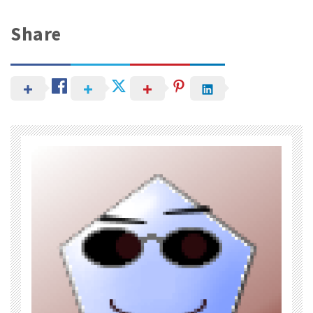
Share