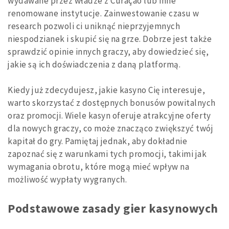
wydawane przez władze z Curaçao lub inne
renomowane instytucje. Zainwestowanie czasu w
research pozwoli ci uniknąć nieprzyjemnych
niespodzianek i skupić się na grze. Dobrze jest także
sprawdzić opinie innych graczy, aby dowiedzieć się,
jakie są ich doświadczenia z daną platformą.
Kiedy już zdecydujesz, jakie kasyno Cię interesuje,
warto skorzystać z dostępnych bonusów powitalnych
oraz promocji. Wiele kasyn oferuje atrakcyjne oferty
dla nowych graczy, co może znacząco zwiększyć twój
kapitał do gry. Pamiętaj jednak, aby dokładnie
zapoznać się z warunkami tych promocji, takimi jak
wymagania obrotu, które mogą mieć wpływ na
możliwość wypłaty wygranych.
Podstawowe zasady gier kasynowych