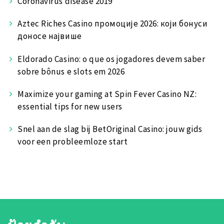
Coronavirus disease 2019
Aztec Riches Casino промоције 2026: који бонуси
доносе највише
Eldorado Casino: o que os jogadores devem saber
sobre bônus e slots em 2026
Maximize your gaming at Spin Fever Casino NZ:
essential tips for new users
Snel aan de slag bij BetOriginal Casino: jouw gids
voor een probleemloze start