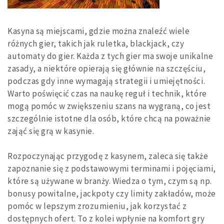
Kasyna są miejscami, gdzie można znaleźć wiele
różnych gier, takich jak ruletka, blackjack, czy
automaty do gier. Każda z tych gier ma swoje unikalne
zasady, a niektóre opierają się głównie na szczęściu,
podczas gdy inne wymagają strategii i umiejętności.
Warto poświęcić czas na naukę reguł i technik, które
mogą pomóc w zwiększeniu szans na wygraną, co jest
szczególnie istotne dla osób, które chcą na poważnie
zająć się grą w kasynie.
Rozpoczynając przygodę z kasynem, zaleca się także
zapoznanie się z podstawowymi terminami i pojęciami,
które są używane w branży. Wiedza o tym, czym są np.
bonusy powitalne, jackpoty czy limity zakładów, może
pomóc w lepszym zrozumieniu, jak korzystać z
dostępnych ofert. To z kolei wpłynie na komfort gry