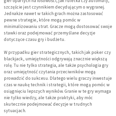
gier opartych na losowości, jak ruletka czy automaty,
szczęście jest czynnikiem decydującym o wygranej.
Jednakże nawet w takich grach można zastosować
pewne strategie, które mogą pomóc w
minimalizowaniu strat. Gracze mogą dostosować swoje
stawki oraz podejmować przemyślane decyzje
dotyczące czasu gry i budżetu.
W przypadku gier strategicznych, takich jak poker czy
blackjack, umiejętności odgrywają znacznie większą
rolę. Tu nie tylko strategia, ale także psychologia gry
oraz umiejętność czytania przeciwników mogą
prowadzić do sukcesu. Dlatego wielu graczy inwestuje
czas w naukę technik i strategii, które mogą pomóc w
osiągnięciu lepszych wyników. Granie w te gry wymaga
nie tylko wiedzy, ale także praktyki, aby móc
skutecznie podejmować decyzje w trudnych
sytuacjach.