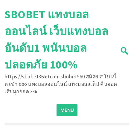
Skip
SBOBET แทงบอล
to
content
ออนไลน์ เว็บแทงบอล
อันดับ1 พนันบอล
ปลอดภัย 100%
https://sbobet3650.com sbobet560 สมัคร ส โบ เบ็
ต เข้า sbo แทงบอลออนไลน์ แทงบอลสเต็ป คืนยอด
เสียมุกยอด 3%
Search
MENU
for: