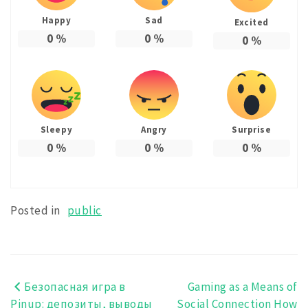
Happy
Sad
Excited
0
%
0
%
0
%
Sleepy
Angry
Surprise
0
%
0
%
0
%
Posted in
public
Безопасная игра в
Gaming as a Means of
แนะแนว
Pinup: депозиты, выводы
Social Connection How