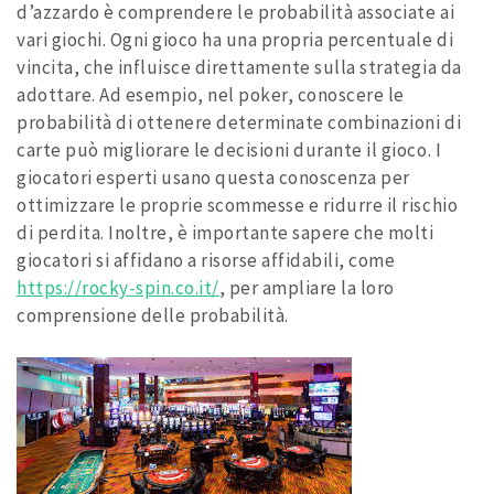
d’azzardo è comprendere le probabilità associate ai
vari giochi. Ogni gioco ha una propria percentuale di
vincita, che influisce direttamente sulla strategia da
adottare. Ad esempio, nel poker, conoscere le
probabilità di ottenere determinate combinazioni di
carte può migliorare le decisioni durante il gioco. I
giocatori esperti usano questa conoscenza per
ottimizzare le proprie scommesse e ridurre il rischio
di perdita. Inoltre, è importante sapere che molti
giocatori si affidano a risorse affidabili, come
https://rocky-spin.co.it/
, per ampliare la loro
comprensione delle probabilità.