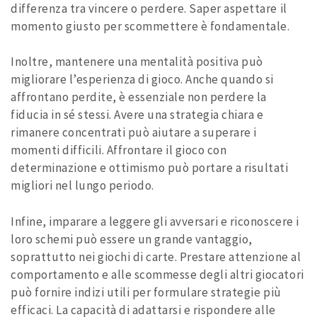
differenza tra vincere o perdere. Saper aspettare il
momento giusto per scommettere è fondamentale.
Inoltre, mantenere una mentalità positiva può
migliorare l’esperienza di gioco. Anche quando si
affrontano perdite, è essenziale non perdere la
fiducia in sé stessi. Avere una strategia chiara e
rimanere concentrati può aiutare a superare i
momenti difficili. Affrontare il gioco con
determinazione e ottimismo può portare a risultati
migliori nel lungo periodo.
Infine, imparare a leggere gli avversari e riconoscere i
loro schemi può essere un grande vantaggio,
soprattutto nei giochi di carte. Prestare attenzione al
comportamento e alle scommesse degli altri giocatori
può fornire indizi utili per formulare strategie più
efficaci. La capacità di adattarsi e rispondere alle