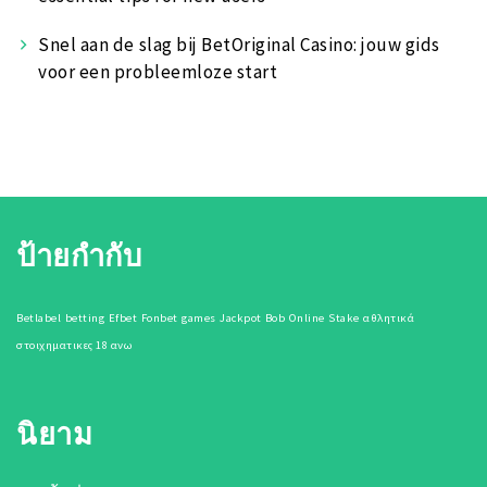
Snel aan de slag bij BetOriginal Casino: jouw gids
voor een probleemloze start
ป้ายกำกับ
Betlabel
betting
Efbet
Fonbet
games
Jackpot Bob
Online
Stake
αθλητικά
στοιχηματικες 18 ανω
นิยาม