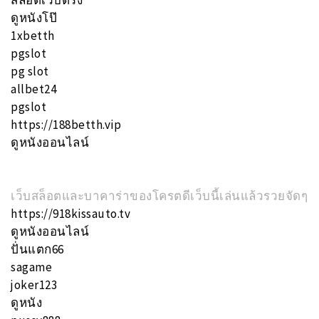
ดูหนังโป๊
1xbetth
pgslot
pg slot
allbet24
pgslot
https://188betth.vip
ดูหนังออนไลน์
เว็บสล็อตและบาคาร่าของโครตดีเว็บนี้เล่นแล้วรวยจัดๆ
https://918kissauto.tv
ดูหนังออนไลน์
ปั่นแตก66
sagame
joker123
ดูหนัง