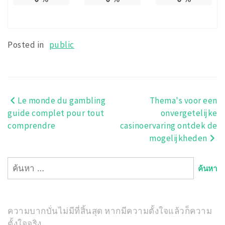
Posted in
public
Le monde du gambling
Thema's voor een
แนะแนว
guide complet pour tout
onvergetelijke
เรื่อง
comprendre
casinoervaring ontdek de
mogelijkheden
ค้นหา
สำหรับ:
ความบากบั่นไม่มีที่สิ้นสุด หากมีความตั้งใจแล้วก็ความ
ตั้งใจจริง