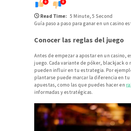
0
0
Read Time:
5 Minute, 5 Second
Guía paso a paso para ganar en un casino es
Conocer las reglas del juego
Antes de empezar a apostar en un casino, e
juego. Cada variante de póker, blackjack o
pueden influir en tu estrategia. Por ejempl
plantarse puede marcar la diferencia en tu 
apuestas, como las que puedes hacer en
ra
informadas y estratégicas.