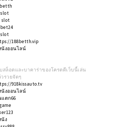
betth
slot
 slot
lbet24
slot
tps://188betth.vip
หนังออนไลน์
็บสล็อตและบาคาร่าของโครตดีเว็บนี้เล่น
้วรวยจัดๆ
tps://918kissauto.tv
หนังออนไลน์
่นแตก66
agame
ker123
หนัง
ssy888