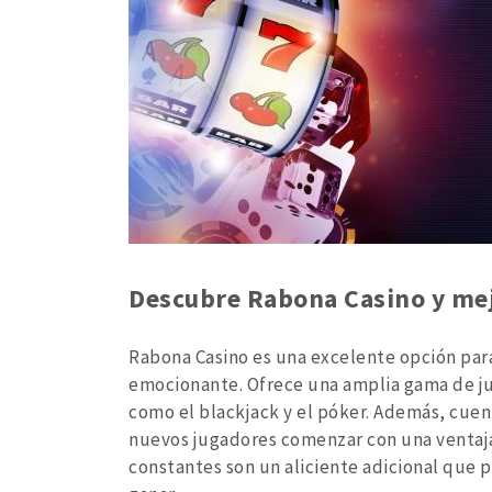
Descubre Rabona Casino y mej
Rabona Casino es una excelente opción par
emocionante. Ofrece una amplia gama de j
como el blackjack y el póker. Además, cue
nuevos jugadores comenzar con una ventaja
constantes son un aliciente adicional que