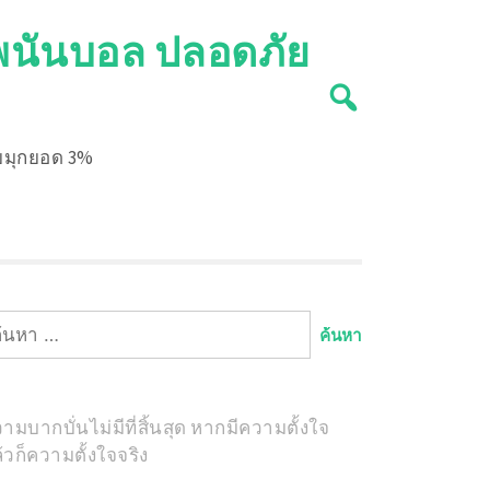
พนันบอล ปลอดภัย
ียมุกยอด 3%
นหา
หรับ:
ามบากบั่นไม่มีที่สิ้นสุด หากมีความตั้งใจ
้วก็ความตั้งใจจริง