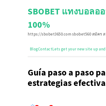
Skip
SBOBET แทงบอลออนไ
to
content
100%
https://sbobet3650.com sbobet560 สมัคร 
Blog
Contact
Lets get your new site up and
Guía paso a paso pa
estrategias efectiva