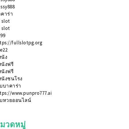
ssy888
คาร่า
 slot
 slot
99
tps://fullslotpg.org
ve22
หนัง
หนังฟรี
หนังฟรี
หนังชนโรง
็บบาคาร่า
tps://www.punpro777.ai
็บหวยออนไลน์
มวดหมู่