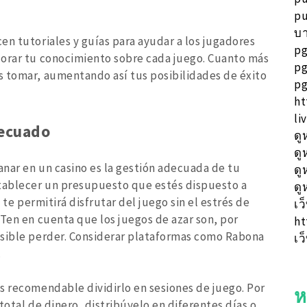
pu
บา
en tutoriales y guías para ayudar a los jugadores
pg
jorar tu conocimiento sobre cada juego. Cuanto más
pg
s tomar, aumentando así tus posibilidades de éxito
pg
ht
li
decuado
ดู
ดู
anar en un casino es la gestión adecuada de tu
ดู
stablecer un presupuesto que estés dispuesto a
ดู
 te permitirá disfrutar del juego sin el estrés de
เว
 Ten en cuenta que los juegos de azar son, por
ht
osible perder. Considerar plataformas como Rabona
เว
.
s recomendable dividirlo en sesiones de juego. Por
ห
total de dinero, distribúyelo en diferentes días o