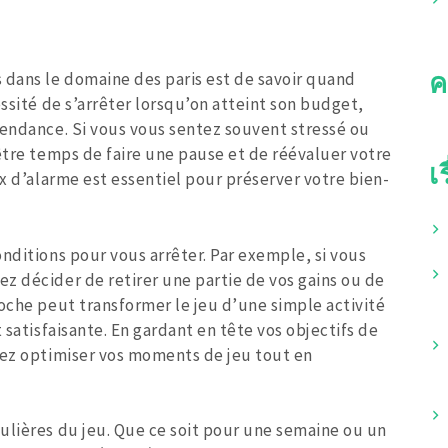
ค
dans le domaine des paris est de savoir quand
essité de s’arrêter lorsqu’on atteint son budget,
pendance. Si vous vous sentez souvent stressé ou
être temps de faire une pause et de réévaluer votre
เ
ux d’alarme est essentiel pour préserver votre bien-
nditions pour vous arrêter. Par exemple, si vous
z décider de retirer une partie de vos gains ou de
roche peut transformer le jeu d’une simple activité
 satisfaisante. En gardant en tête vos objectifs de
vez optimiser vos moments de jeu tout en
ulières du jeu. Que ce soit pour une semaine ou un