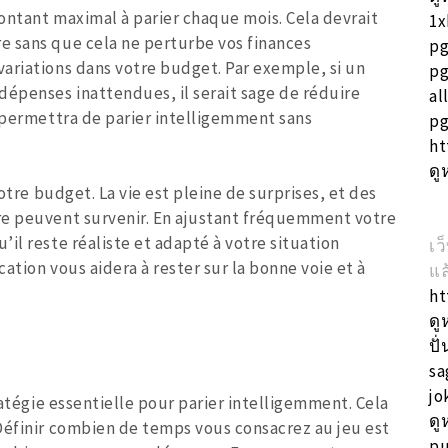
ontant maximal à parier chaque mois. Cela devrait
1x
e sans que cela ne perturbe vos finances
pg
ariations dans votre budget. Par exemple, si un
pg
dépenses inattendues, il serait sage de réduire
al
s permettra de parier intelligemment sans
pg
ht
ดู
votre budget. La vie est pleine de surprises, et des
re peuvent survenir. En ajustant fréquemment votre
il reste réaliste et adapté à votre situation
เว
cation vous aidera à rester sur la bonne voie et à
แล
ht
ดู
ปั
s
jo
ratégie essentielle pour parier intelligemment. Cela
ดู
Définir combien de temps vous consacrez au jeu est
pu