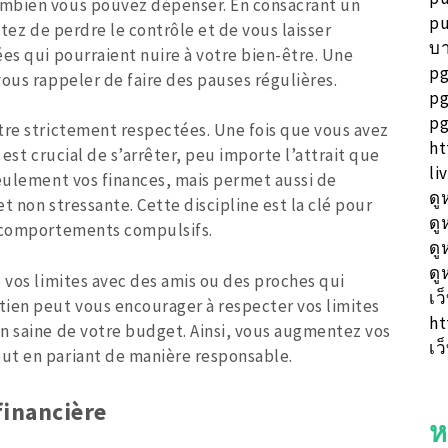
ombien vous pouvez dépenser. En consacrant un
pu
itez de perdre le contrôle et de vous laisser
บา
es qui pourraient nuire à votre bien-être. Une
pg
ous rappeler de faire des pauses régulières.
pg
pg
tre strictement respectées. Une fois que vous avez
ht
 est crucial de s’arrêter, peu importe l’attrait que
li
seulement vos finances, mais permet aussi de
ดู
t non stressante. Cette discipline est la clé pour
ดู
s comportements compulsifs.
ดู
ดู
 vos limites avec des amis ou des proches qui
เว
tien peut vous encourager à respecter vos limites
ht
n saine de votre budget. Ainsi, vous augmentez vos
เว
ut en pariant de manière responsable.
 financière
ห