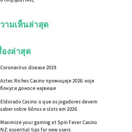
วามเห็นล่าสุด
รื่องล่าสุด
Coronavirus disease 2019
Aztec Riches Casino промоције 2026: који
бонуси доносе највише
Eldorado Casino: o que os jogadores devem
saber sobre bônus e slots em 2026
Maximize your gaming at Spin Fever Casino
NZ: essential tips for new users