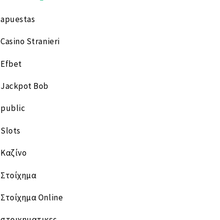
apuestas
Casino Stranieri
Efbet
Jackpot Bob
public
Slots
Καζίνο
Στοίχημα
Στοίχημα Online
στοιχηματικες