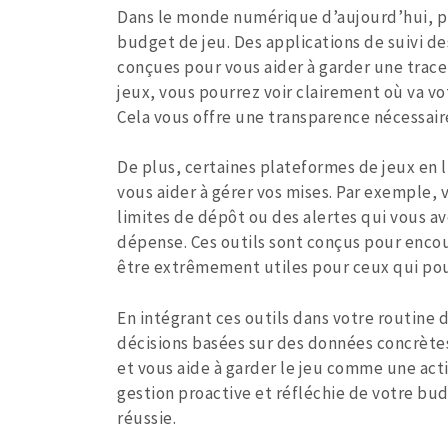
Dans le monde numérique d’aujourd’hui, pl
budget de jeu. Des applications de suivi d
conçues pour vous aider à garder une trace 
jeux, vous pourrez voir clairement où va v
Cela vous offre une transparence nécessair
De plus, certaines plateformes de jeux en l
vous aider à gérer vos mises. Par exemple, 
limites de dépôt ou des alertes qui vous av
dépense. Ces outils sont conçus pour enco
être extrêmement utiles pour ceux qui pour
En intégrant ces outils dans votre routine 
décisions basées sur des données concrètes
et vous aide à garder le jeu comme une act
gestion proactive et réfléchie de votre bu
réussie.