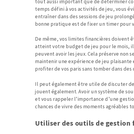
tout aussi important que de déterminer c
temps défini à vos activités de jeu, vous év
entraîner dans des sessions de jeu prolongé
bonne pratique est de fixer un timer pour v
De même, vos limites financières doivent ê
atteint votre budget de jeu pour le mois, il
peuvent avoir les jeux. Cela préserve non 
maintenir une expérience de jeu plaisante e
profiter de vos paris sans tomber dans de
Il peut également être utile de discuter de
jouent également. Avoir un système de sou
et vous rappeler l’importance d’une gestio
chances de vivre des moments agréables to
Utiliser des outils de gestion