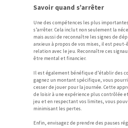
Savoir quand s’arrêter
Une des compétences les plus importantes 
s’arrêter. Cela inclut non seulement la néc
mais aussi de reconnaître les signes de dé
anxieux à propos de vos mises, il est peut-
relation avec le jeu. Reconnaître ces signa
être mental et financier.
Il est également bénéfique d’établir des co
gagnez un montant spécifique, vous pourrie
cesser de jouer pour la journée. Cette app
de loisir à une expérience plus contrôlée et
jeu et en respectant vos limites, vous pou
minimisant les pertes.
Enfin, envisagez de prendre des pauses rég