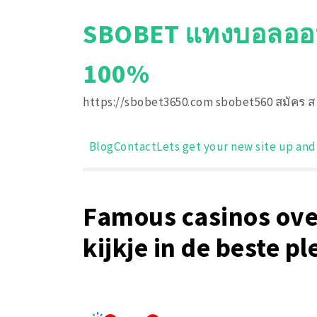
Skip
SBOBET แทงบอลออนไ
to
content
100%
https://sbobet3650.com sbobet560 สมัคร 
Blog
Contact
Lets get your new site up and
Famous casinos ove
kijkje in de beste 