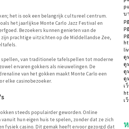
pu
บา
kken; het is ook een belangrijk cultureel centrum.
pg
ls het jaarlijkse Monte Carlo Jazz Festival en
pg
n erfgoed. Bezoekers kunnen genieten van de
pg
zijn prachtige uitzichten op de Middellandse Zee,
ht
ltafels.
li
ดู
spellen, van traditionele tafelspellen tot moderne
ดู
 zowel ervaren gokkers als nieuwelingen. De
ดู
adrenaline van het gokken maakt Monte Carlo een
ดู
or elke casinobezoeker.
เว
ht
’s
เว
gokken steeds populairder geworden. Online
 vanuit hun eigen huis te spelen, zonder dat ze zich
ห
n fysiek casino. Dit gemak heeft ervoor gezorgd dat