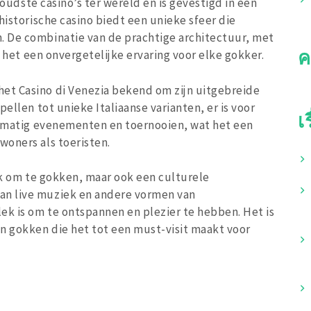
e oudste casino’s ter wereld en is gevestigd in een
historische casino biedt een unieke sfeer die
 De combinatie van de prachtige architectuur, met
ค
t het een onvergetelijke ervaring voor elke gokker.
et Casino di Venezia bekend om zijn uitgebreide
ellen tot unieke Italiaanse varianten, er is voor
เ
gelmatig evenementen en toernooien, wat het een
woners als toeristen.
lek om te gokken, maar ook een culturele
an live muziek en andere vormen van
ek is om te ontspannen en plezier te hebben. Het is
n gokken die het tot een must-visit maakt voor