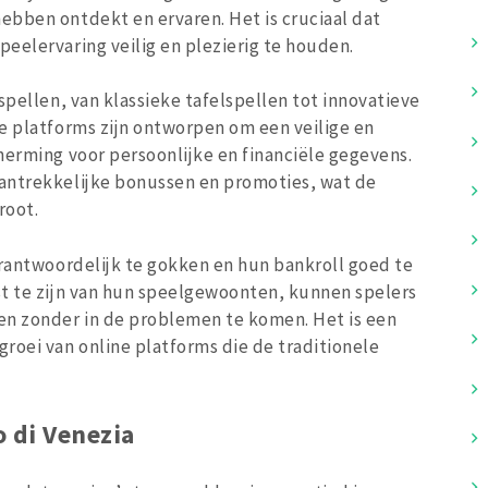
ebben ontdekt en ervaren. Het is cruciaal dat
eelervaring veilig en plezierig te houden.
spellen, van klassieke tafelspellen tot innovatieve
e platforms zijn ontworpen om een veilige en
herming voor persoonlijke en financiële gegevens.
antrekkelijke bonussen en promoties, wat de
root.
erantwoordelijk te gokken en hun bankroll goed te
st te zijn van hun speelgewoonten, kunnen spelers
en zonder in de problemen te komen. Het is een
roei van online platforms die de traditionele
o di Venezia