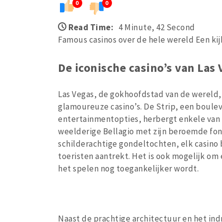
0
0
Read Time:
4 Minute, 42 Second
Famous casinos over de hele wereld Een ki
De iconische casino’s van Las
Las Vegas, de gokhoofdstad van de wereld,
glamoureuze casino’s. De Strip, een boulev
entertainmentopties, herbergt enkele van d
weelderige Bellagio met zijn beroemde fon
schilderachtige gondeltochten, elk casino 
toeristen aantrekt. Het is ook mogelijk om
het spelen nog toegankelijker wordt.
Naast de prachtige architectuur en het ind