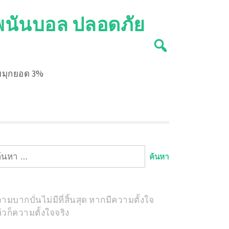
พนันบอล ปลอดภัย
ียมุกยอด 3%
นหา
หรับ:
ามบากบั่นไม่มีที่สิ้นสุด หากมีความตั้งใจ
้วก็ความตั้งใจจริง