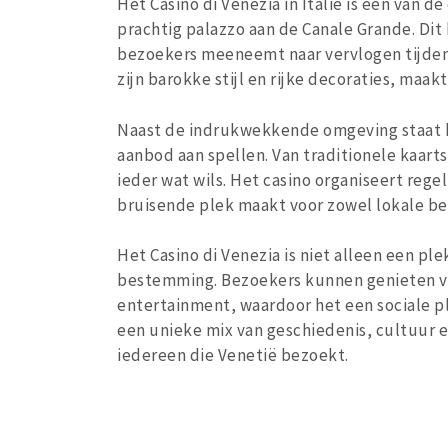
Het Casino di Venezia in Italië is een van d
prachtig palazzo aan de Canale Grande. Dit 
bezoekers meeneemt naar vervlogen tijden.
zijn barokke stijl en rijke decoraties, maak
Naast de indrukwekkende omgeving staat h
aanbod aan spellen. Van traditionele kaartsp
ieder wat wils. Het casino organiseert re
bruisende plek maakt voor zowel lokale be
Het Casino di Venezia is niet alleen een p
bestemming. Bezoekers kunnen genieten v
entertainment, waardoor het een sociale pl
een unieke mix van geschiedenis, cultuur e
iedereen die Venetië bezoekt.